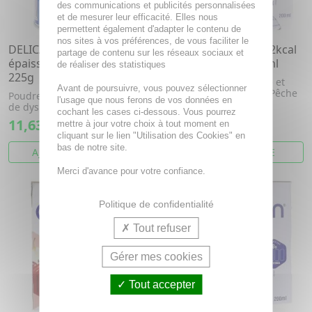
des communications et publicités personnalisées
et de mesurer leur efficacité. Elles nous
permettent également d'adapter le contenu de
nos sites à vos préférences, de vous faciliter le
DELICAL Gelodiet - Poudre
CLINUTREN Boisson 2kcal
partage de contenu sur les réseaux sociaux et
épaississante gout neutre
saveur Pêche 4x200ml
de réaliser des statistiques
225g
Boisson hyperprotéinée et
Avant de poursuivre, vous pouvez sélectionner
hypercalorique saveur Pêche
Poudre épaississante en cas
l'usage que nous ferons de vos données en
sans lactose
de dysphagie
cochant les cases ci-dessous. Vous pourrez
11,63€
9,52€
mettre à jour votre choix à tout moment en
cliquant sur le lien "Utilisation des Cookies" en
bas de notre site.
AJOUTER AU PANIER
VOIR CET ARTICLE
Merci d'avance pour votre confiance.
Politique de confidentialité
Tout refuser
Gérer mes cookies
Tout accepter