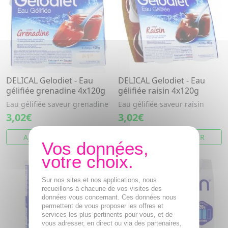
DELICAL Gelodiet - Eau
DELICAL Gelodiet - Eau
gélifiée grenadine 4x120g
gélifiée raisin 4x120g
Eau gélifiée saveur grenadine
Eau gélifiée saveur raisin
3,02€
3,02€
AJOUTER AU PANIER
AJOUTER AU PANIER
Sur nos sites et nos applications, nous
recueillons à chacune de vos visites des
données vous concernant. Ces données nous
permettent de vous proposer les offres et
services les plus pertinents pour vous, et de
vous adresser, en direct ou via des partenaires,