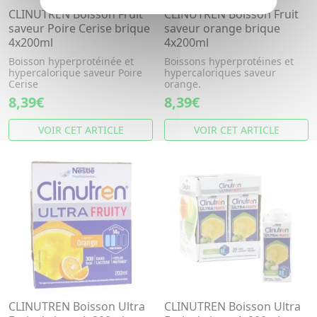
CLINUTREN Boisson Fruit
CLINUTREN Boisson Fruit
saveur Poire Cerise brique
saveur orange brique
4x200ml
4x200ml
Boisson hyperprotéinée et
Boissons hyperprotéines et
hypercalorique saveur Poire
hypercaloriques saveur
Cerise
orange.
8,39€
8,39€
VOIR CET ARTICLE
VOIR CET ARTICLE
CLINUTREN Boisson Ultra
CLINUTREN Boisson Ultra