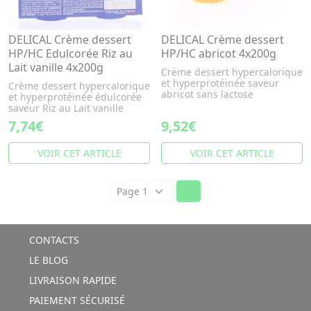
DELICAL Crème dessert
DELICAL Crème dessert
HP/HC Edulcorée Riz au
HP/HC abricot 4x200g
Lait vanille 4x200g
Crème dessert hypercalorique
et hyperprotéinée saveur
Crème dessert hypercalorique
abricot sans lactose
et hyperprotéinée édulcorée
saveur Riz au Lait vanille
7,74€
9,52€
VOIR CET ARTICLE
VOIR CET ARTICLE
CONTACTS
LE BLOG
LIVRAISON RAPIDE
PAIEMENT SÉCURISÉ