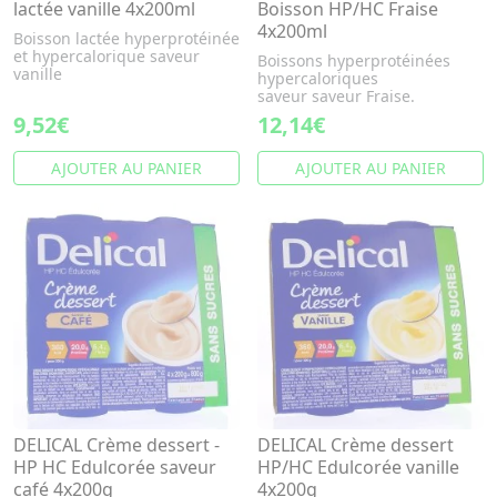
lactée vanille 4x200ml
Boisson HP/HC Fraise
4x200ml
Boisson lactée hyperprotéinée
et hypercalorique saveur
Boissons hyperprotéinées
vanille
hypercaloriques
saveur saveur Fraise.
9,52€
12,14€
AJOUTER AU PANIER
AJOUTER AU PANIER
DELICAL Crème dessert -
DELICAL Crème dessert
HP HC Edulcorée saveur
HP/HC Edulcorée vanille
café 4x200g
4x200g