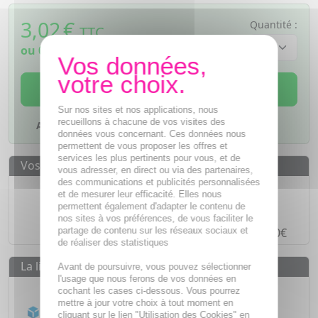
3,02
€
Quantité :
TTC
ou
0,76€
si 4 fois sans frais
AJOUTER AU PANIER
Sur nos sites et nos applications, nous
recueillons à chacune de vos visites des
Ajouter à mes favoris
données vous concernant. Ces données nous
permettent de vous proposer les offres et
services les plus pertinents pour vous, et de
Vos avantages
vous adresser, en direct ou via des partenaires,
des communications et publicités personnalisées
Des prix
IMBATTABLES
et de mesurer leur efficacité. Elles nous
permettent également d'adapter le contenu de
Paiement en ligne
SÉCURISÉ
nos sites à vos préférences, de vous faciliter le
partage de contenu sur les réseaux sociaux et
Paiement en
4 fois sans frais
à partir de 30€
de réaliser des statistiques
La livraison
Avant de poursuivre, vous pouvez sélectionner
l'usage que nous ferons de vos données en
Livraison gratuite dès
55€
cochant les cases ci-dessous. Vous pourrez
mettre à jour votre choix à tout moment en
Acheminement Chronopost
en 24h*
cliquant sur le lien "Utilisation des Cookies" en