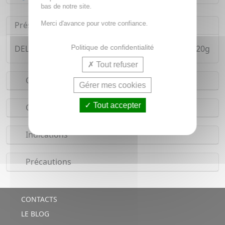
bas de notre site.
Merci d'avance pour votre confiance.
Présentation
Politique de confidentialité
DELICAL Gelodiet - Eau gélifiée saveur raisin 4x120g
Tout refuser
Conseils d'utilisation
Gérer mes cookies
Tout accepter
Composition
Indications
Précautions
CONTACTS
LE BLOG