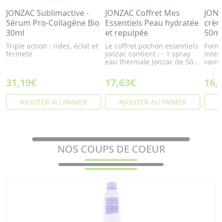
JONZAC Sublimactive -
JONZAC Coffret Mes
JONZ
Sérum Pro-Collagène Bio
Essentiels Peau hydratée
crèm
30ml
et repulpée
50m
Triple action : rides, éclat et
Le coffret pochon essentiels
Form
fermeté
Jonzac contient : - 1 spray
inten
eau thermale Jonzac de 50...
raviv
31,19€
17,63€
16,
AJOUTER AU PANIER
AJOUTER AU PANIER
A
NOS COUPS DE COEUR