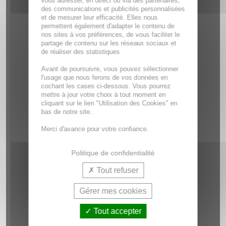
vous adresser, en direct ou via des partenaires,
des communications et publicités personnalisées
et de mesurer leur efficacité. Elles nous
permettent également d'adapter le contenu de
nos sites à vos préférences, de vous faciliter le
partage de contenu sur les réseaux sociaux et
de réaliser des statistiques
Avant de poursuivre, vous pouvez sélectionner
l'usage que nous ferons de vos données en
cochant les cases ci-dessous. Vous pourrez
mettre à jour votre choix à tout moment en
cliquant sur le lien "Utilisation des Cookies" en
bas de notre site.
Merci d'avance pour votre confiance.
Politique de confidentialité
Tout refuser
Gérer mes cookies
Tout accepter