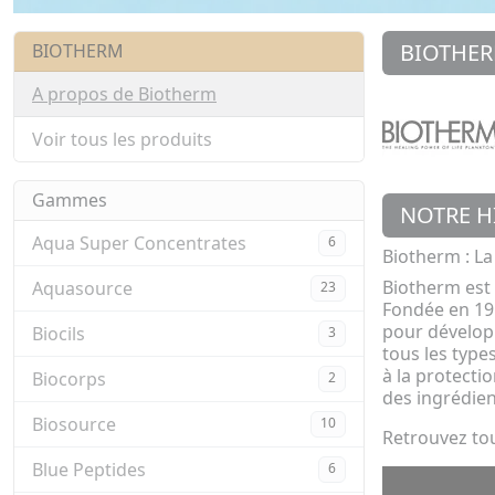
BIOTHE
BIOTHERM
A propos de Biotherm
Voir tous les produits
Gammes
NOTRE H
Aqua Super Concentrates
6
Biotherm : La
Biotherm est
Aquasource
23
Fondée en 195
pour développ
Biocils
3
tous les type
à la protecti
Biocorps
2
des ingrédien
Biosource
10
Retrouvez to
Blue Peptides
6