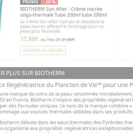
PROMO
- 18 %
BIOTHERM Sun After - Crème nacrée
oligo-thermale Tube 200ml tube 200ml
La crème Sun After hydrate et désaltère la
peau tout en affinant le bronzage pour un
peau plus illuminée.
17,80€
au lieu de
21,80€
AJOUTER AU PANIER
IR PLUS SUR BIOTHERM
ce Régénératrice du Plancton de Vie™ pour une P
 une marque de soins de la peau renommée mondialement, r
2 en France, Biotherm s'inspire des propriétés régénératr
er des formules uniques. Le nom de la marque combine « bio
hommage aux sources thermales utilisées dans ses produits
 Biotherm débute dans les eaux thermales des Pyrénées fran
ro-organisme aux propriétés régénératrices exceptionnelles