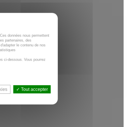
. Ces données nous permettent
des partenaires, des
 d'adapter le contenu de nos
atistiques
es ci-dessous. Vous pourrez
kies
Tout accepter