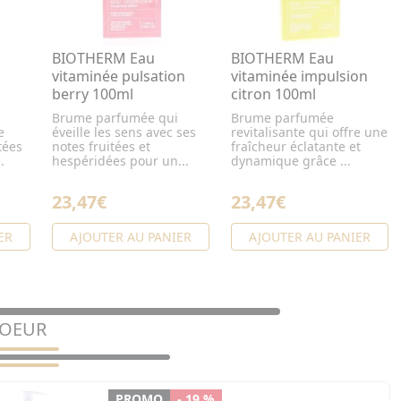
BIOTHERM Eau
BIOTHERM Eau
vitaminée pulsation
vitaminée impulsion
berry 100ml
citron 100ml
Brume parfumée qui
Brume parfumée
e
éveille les sens avec ses
revitalisante qui offre une
tées
notes fruitées et
fraîcheur éclatante et
.
hespéridées pour un...
dynamique grâce ...
23,47€
23,47€
ER
AJOUTER AU PANIER
AJOUTER AU PANIER
COEUR
PROMO
- 19 %