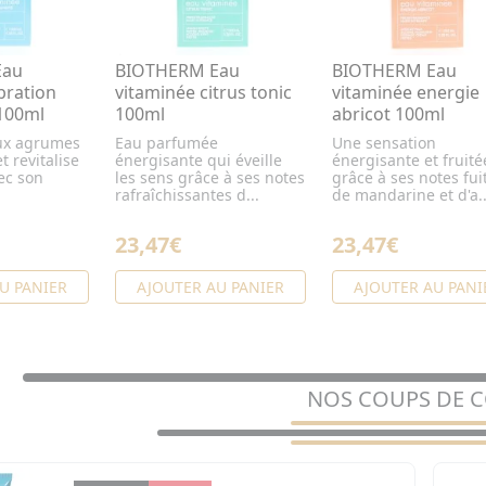
Eau
BIOTHERM Eau
BIOTHERM Eau
bration
vitaminée citrus tonic
vitaminée energie
100ml
100ml
abricot 100ml
aux agrumes
Eau parfumée
Une sensation
t revitalise
énergisante qui éveille
énergisante et fruité
ec son
les sens grâce à ses notes
grâce à ses notes fui
rafraîchissantes d...
de mandarine et d'a..
23,47€
23,47€
U PANIER
AJOUTER AU PANIER
AJOUTER AU PANI
NOS COUPS DE 