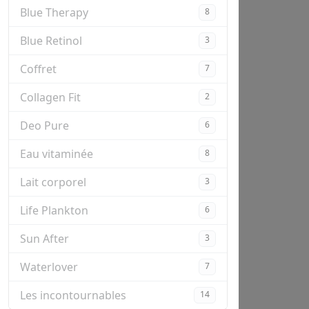
Blue Therapy
8
Blue Retinol
3
Coffret
7
Collagen Fit
2
Deo Pure
6
Eau vitaminée
8
Lait corporel
3
Life Plankton
6
Sun After
3
Waterlover
7
Les incontournables
14