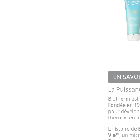
EN SAVO
La Puissan
Biotherm est
Fondée en 195
pour développ
therm », en 
L'histoire de
Vie™
, un mic