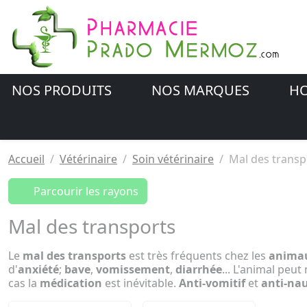
NOS PRODUITS
NOS MARQUES
HO
Accueil
Vétérinaire
Soin vétérinaire
Mal des transp
Parcourir les rayons
Mal des transports
Le
mal des transports
est très fréquents chez les
anima
d'
anxiété
;
bave
,
vomissement
,
diarrhée
... L'animal pe
cas la
médication
est inévitable.
Anti-vomitif
et
anti-na