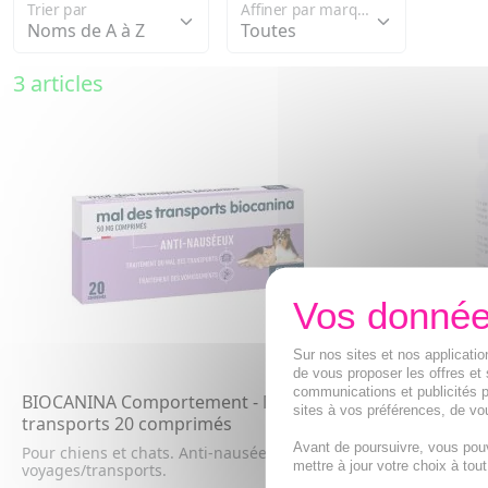
Trier par
Affiner par marque
3 articles
Sur nos sites et nos applicat
de vous proposer les offres et 
communications et publicités p
BIOCANINA Comportement - Mal des
CLEMENT TH
sites à vos préférences, de vou
transports 20 comprimés
transports C
comprimés
Avant de poursuivre, vous pou
Pour chiens et chats. Anti-nauséeux dus aux
mettre à jour votre choix à tou
voyages/transports.
Anxiété et na