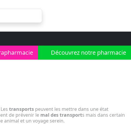
rapharmacie
Découvrez notre pharmacie
. Les
transports
peuvent les mettre dans une état
ent de prévenir le
mal des transport
s mais dans certain
re animal et un voyage serein.