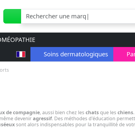
MÉOPATHIE
Soins dermatologiques
Pa
orts
ux de compagnie
, aussi bien chez les
chats
que les
chiens
ut même devenir
agressif
. Des méthodes d'éducation permett
uséeux
sont alors indispensables pour la tranquillité de vot