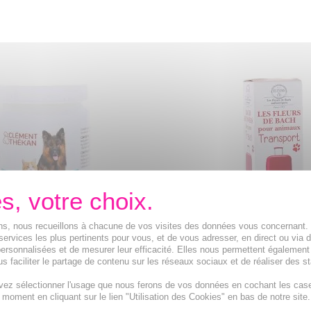
ions, nous recueillons à chacune de vos visites des données vous concernant
services les plus pertinents pour vous, et de vous adresser, en direct ou via 
ersonnalisées et de mesurer leur efficacité. Elles nous permettent également
EKAN Sedakan - Mal des
ELIXIRS & CO Les Fleurs De 
s faciliter le partage de contenu sur les réseaux sociaux et de réaliser des st
hien et Chat x30
transport pour animaux bi
vez sélectionner l'usage que nous ferons de vos données en cochant les cas
Spray spécial Transport
t moment en cliquant sur le lien "Utilisation des Cookies" en bas de notre site.
usées des animaux pendant le