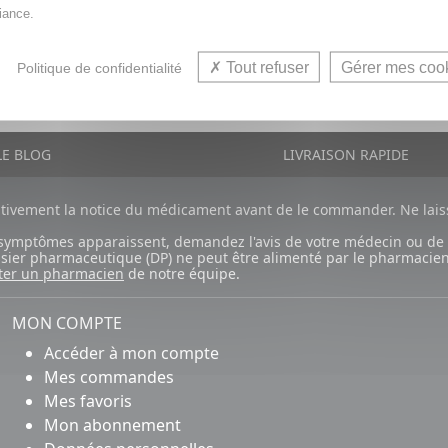
iance.
11,99€
Tout refuser
Gérer mes coo
JOUTER AU PANIER
Politique de confidentialité
VOIR CET ARTICL
E BLOG
LIVRAISON RAPIDE
ntivement la notice du médicament avant de le commander. Ne laiss
ux symptômes apparaissent, demandez l'avis de votre médecin ou de
ossier pharmaceutique (DP) ne peut être alimenté par le pharmacien
ter un pharmacien
de notre équipe.
MON COMPTE
Accéder à mon compte
Mes commandes
Mes favoris
Mon abonnement