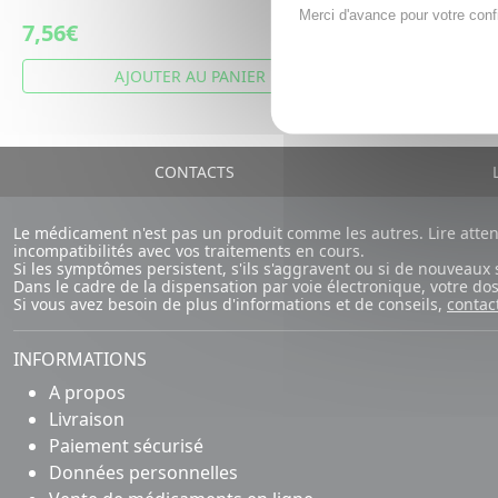
voyage
Merci d'avance pour votre conf
7,56€
9,91€
AJOUTER AU PANIER
A
CONTACTS
L
Le médicament n'est pas un produit comme les autres. Lire atte
incompatibilités avec vos traitements en cours.
Si les symptômes persistent, s'ils s'aggravent ou si de nouvea
Dans le cadre de la dispensation par voie électronique, votre d
Si vous avez besoin de plus d'informations et de conseils,
contac
INFORMATIONS
A propos
Livraison
Paiement sécurisé
Données personnelles