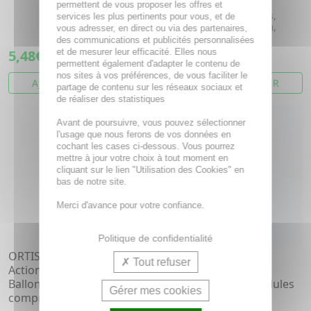
Curcuma, Mélisse,
permettent de vous proposer les offres et
Bifidobacterium infantis,
services les plus pertinents pour vous, et de
Lactobacillus plantarum,
vous adresser, en direct ou via des partenaires,
Lactobacillus...
des communications et publicités personnalisées
5,48€
et de mesurer leur efficacité. Elles nous
14,39€
permettent également d'adapter le contenu de
nos sites à vos préférences, de vous faciliter le
AJOUTER AU PANIER
AJOUTER AU PANIER
partage de contenu sur les réseaux sociaux et
de réaliser des statistiques
Avant de poursuivre, vous pouvez sélectionner
l'usage que nous ferons de vos données en
cochant les cases ci-dessous. Vous pourrez
mettre à jour votre choix à tout moment en
cliquant sur le lien "Utilisation des Cookies" en
bas de notre site.
Merci d'avance pour votre confiance.
Politique de confidentialité
ORTIS Colon Relax Forte
PHARMASCIENCE
Tout refuser
Action rapide
Digestion - Charbon
Ballonements boite de 30
végétal activé 200 gélules
Gérer mes cookies
comprimés
Charbon végétal.