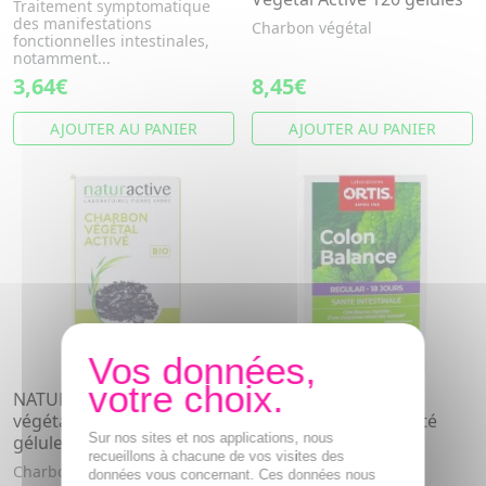
Traitement symptomatique
des manifestations
Charbon végétal
fonctionnelles intestinales,
notamment...
3,64€
8,45€
AJOUTER AU PANIER
AJOUTER AU PANIER
NATURACTIVE Charbon
ORTIS Colon Balance
végétal activé bio x20
Regular 18 jours Santé
Sur nos sites et nos applications, nous
gélules
intestinale 36 + 18
recueillons à chacune de vos visites des
comprimés
Charbon végétal
données vous concernant. Ces données nous