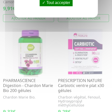
Camomille, Mélisse, Fenouil
Tout accepter
9,91€
9,33€
AJOUTER AU PANIER
AJOUTER AU PANIER
PHARMASCIENCE
PRESCRIPTION NATURE
Digestion - Chardon Marie
Carbiotic ventre plat x30
Bio 200 gélules
gélules
Chardon Marie Bio.
Charbon végétal, Fenouil,
Hydroxypropyl
méthylcellulose
9,33€
9,28€