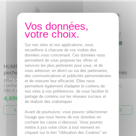
Sur nos sites et nos applications, nous
recueillons à chacune de vos visites des
données vous concernant. Ces données nous
permettent de vous proposer les offres et
services les plus pertinents pour vous, et de
HUMER Inhaler inhalateur
HUMER Nez gorge
vous adresser, en direct ou via des partenaires,
poche
jour/nuit x15 comprimés
des communications et publicités personnalisées
Effet fraicheur immédiat -
Eucalyptus globuleux,
et de mesurer leur efficacité. Elles nous
Confort respiratoire - Nez -
Propolis, Vitamine c, Zinc,
permettent également d'adapter le contenu de
Dès 6 ans
Erysimum,
nos sites à vos préférences, de vous faciliter le
partage de contenu sur les réseaux sociaux et
4,69€
6,52€
de réaliser des statistiques
AJOUTER AU PANIER
AJOUTER AU PANIER
Avant de poursuivre, vous pouvez sélectionner
l'usage que nous ferons de vos données en
cochant les cases ci-dessous. Vous pourrez
mettre à jour votre choix à tout moment en
cliquant sur le lien "Utilisation des Cookies" en