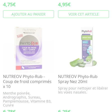
4,75€
4,95€
AJOUTER AU PANIER
VOIR CET ARTICLE
NUTREOV Phyto-Rub -
NUTREOV Phyto-Rub
Coup de froid comprimés
Spray Nez 20ml
x 10
Spray pour nettoyer et libérer
les voies nasales.
Menthe poivrée,
Andrographis, Sureau,
Pamplemousse, Vitamine B3,
Cuivre
6,78€
6,25€