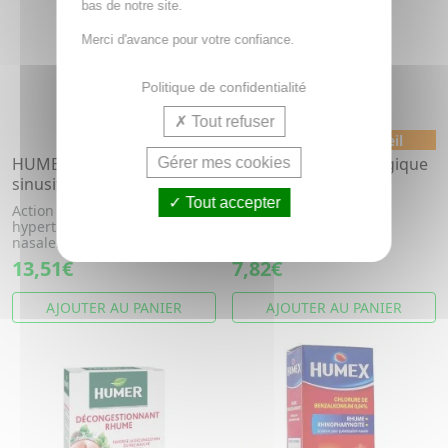
bas de notre site.
Merci d'avance pour votre confiance.
Politique de confidentialité
Tout refuser
Médicament conseil
HUMER Nez très bouché
HUMER Rhinite Allergique
Gérer mes cookies
sinusite rhume spray 15ml
Spray 20ml
Tout accepter
Action Rapide. Solution
Spray nasal. Rhinite
hypertonique pour l'hygine
Allergique.
nasale.
13,51€
7,82€
AJOUTER AU PANIER
AJOUTER AU PANIER