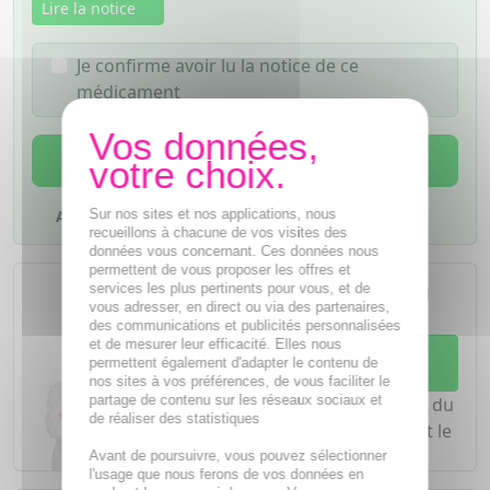
Lire la notice
Je confirme avoir lu la notice de ce
médicament
AJOUTER AU PANIER
Sur nos sites et nos applications, nous
Ajouter à mes favoris
recueillons à chacune de vos visites des
données vous concernant. Ces données nous
permettent de vous proposer les offres et
L'achat d'un médicament sans
services les plus pertinents pour vous, et de
ordonnance nécessite le conseil
vous adresser, en direct ou via des partenaires,
d'un
pharmacien
des communications et publicités personnalisées
et de mesurer leur efficacité. Elles nous
Demandez conseil à votre
permettent également d'adapter le contenu de
pharmacien
nos sites à vos préférences, de vous faciliter le
partage de contenu sur les réseaux sociaux et
Notre équipe est à votre écoute du
de réaliser des statistiques
lundi au vendredi de
8h à 20h
et le
samedi de
8h à 19h30
.
Avant de poursuivre, vous pouvez sélectionner
l'usage que nous ferons de vos données en