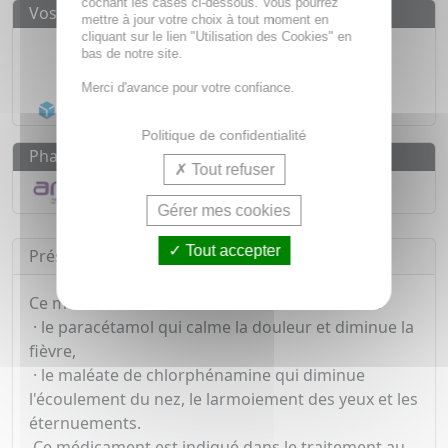
cochant les cases ci-dessous. Vous pourrez
Vos avantages
mettre à jour votre choix à tout moment en
cliquant sur le lien "Utilisation des Cookies" en
Médicaments d'origine
CERTIFIÉE
bas de notre site.
1500
médicaments
Merci d'avance pour votre confiance.
Acheminement Chronopost
en 24h*
Politique de confidentialité
Pharmacovigilance
Tout refuser
Déclarer un effet indésirable
Gérer mes cookies
Tout accepter
Présentation
Ce médicament contient 2 substances actives :
· le paracétamol qui calme la douleur et diminue la
fièvre,
· le maléate de chlorphénamine qui diminue
l'écoulement du nez, le larmoiement des yeux et les
éternuements.
Ce médicament est indiqué dans le traitement au