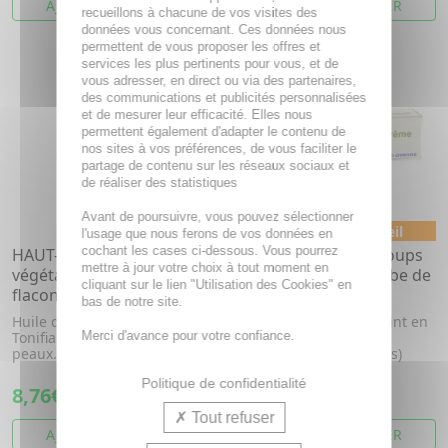
AJOUTER AU PANIER
AJOUTER AU PANIER
recueillons à chacune de vos visites des
données vous concernant. Ces données nous
permettent de vous proposer les offres et
services les plus pertinents pour vous, et de
vous adresser, en direct ou via des partenaires,
des communications et publicités personnalisées
et de mesurer leur efficacité. Elles nous
permettent également d'adapter le contenu de
nos sites à vos préférences, de vous faciliter le
partage de contenu sur les réseaux sociaux et
de réaliser des statistiques
Avant de poursuivre, vous pouvez sélectionner
Médicament conseil
l'usage que nous ferons de vos données en
cochant les cases ci-dessous. Vous pourrez
HAUT-SEGALA Huile
HEMOCLAR Crème coups
mettre à jour votre choix à tout moment en
végétale d'Arnica BIO
bleus bosses 0,5% tube de
cliquant sur le lien "Utilisation des Cookies" en
flacon 50ml
30 g
bas de notre site.
Huile d'Arnica biologique.
Traitement local d'appoint en
Tonifiante. Tous types de
Merci d'avance pour votre confiance.
traumatologie bénigne
peaux.
(ecchymoses, contusions)
chez ...
Politique de confidentialité
8,76€
6,50€
Tout refuser
AJOUTER AU PANIER
AJOUTER AU PANIER