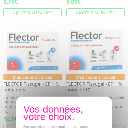
3,70€
3,09€
AJOUTER AU PANIER
AJOUTER AU PANIER
Médicament conseil
Médicament conseil
FLECTOR Tissugel - EP 1 %
FLECTOR Tissugel - EP 1 %
boîte de 5
boîte de 10
Emplâtre médicamenteux. Gel
Emplâtre médicamenteux. Gel
blanc à jaune pâle étalé
blanc à jaune pâle étalé
uniformément sur un support
uniformément sur un support
n...
n...
12,50€
21,99€
Sur nos sites et nos applications, nous