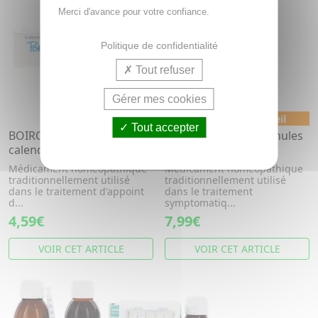
Merci d'avance pour votre confiance.
Politique de confidentialité
Tout refuser
Gérer mes cookies
Médicament conseil
Tout accepter
BOIRON Pommade au
BOIRON Varésol granules
calendula LHF tube 20g
Varicelle 3 tubes
Médicament homéopathique
Médicament homéopathique
traditionnellement utilisé
traditionnellement utilisé
dans le traitement d'appoint
dans le traitement
d...
symptomatiq...
4,59€
7,99€
VOIR CET ARTICLE
VOIR CET ARTICLE