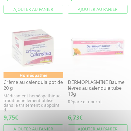
AJOUTER AU PANIER
AJOUTER AU PANIER
Homéopathie
Crème au calendula pot de
DERMOPLASMINE Baume
20 g
lèvres au calendula tube
10g
Médicament homéopathique
traditionnellement utilisé
Répare et nourrit
dans le traitement d'appoint
d...
9,75€
6,73€
AJOUTER AU PANIER
AJOUTER AU PANIER