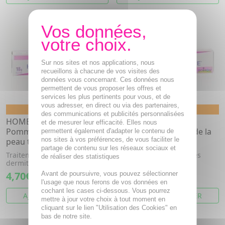
Sur nos sites et nos applications, nous
recueillons à chacune de vos visites des
données vous concernant. Ces données nous
permettent de vous proposer les offres et
services les plus pertinents pour vous, et de
vous adresser, en direct ou via des partenaires,
Homéopathie
Homéopathie
des communications et publicités personnalisées
HOMEOPLASMINE
HOMEOPLASMINE
et de mesurer leur efficacité. Elles nous
Pommade irritation de la
Pommade irritation de la
permettent également d'adapter le contenu de
nos sites à vos préférences, de vous faciliter le
peau tube de 18 g
peau tube de 40 g
partage de contenu sur les réseaux sociaux et
Traitement d'appoint des
Traitement d'appoint des
de réaliser des statistiques
dermites irritatives.
dermites irritatives.
4,70€
6,15€
Avant de poursuivre, vous pouvez sélectionner
l'usage que nous ferons de vos données en
cochant les cases ci-dessous. Vous pourrez
AJOUTER AU PANIER
AJOUTER AU PANIER
mettre à jour votre choix à tout moment en
cliquant sur le lien "Utilisation des Cookies" en
bas de notre site.