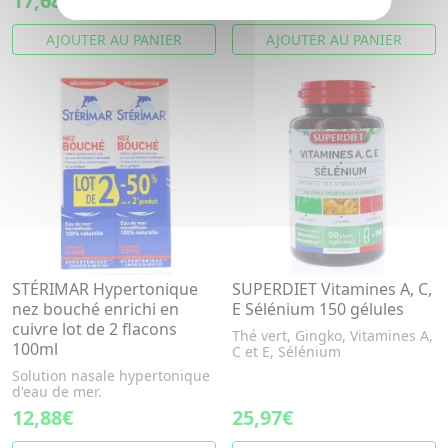
17,68€
9,28€
AJOUTER AU PANIER
AJOUTER AU PANIER
STÉRIMAR Hypertonique
SUPERDIET Vitamines A, C,
nez bouché enrichi en
E Sélénium 150 gélules
cuivre lot de 2 flacons
Thé vert, Gingko, Vitamines A,
100ml
C et E, Sélénium
Solution nasale hypertonique
d'eau de mer.
12,88€
25,97€