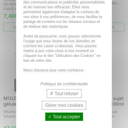
des communications et publicités personnalisées
cours d'affections rhumati...
du terrain en particulier au
et de mesurer leur efficacité. Elles nous
cours d'états infectieux v...
permettent également d'adapter le contenu de
7,40€
7,40€
nos sites à vos préférences, de vous faciliter le
partage de contenu sur les réseaux sociaux et
AJOUTER AU PANIER
de réaliser des statistiques
AJOUTER AU PANIER
Avant de poursuivre, vous pouvez sélectionner
l'usage que nous ferons de vos données en
cochant les cases ci-dessous. Vous pourrez
mettre à jour votre choix à tout moment en
cliquant sur le lien "Utilisation des Cookies" en
bas de notre site.
Merci d'avance pour votre confiance.
Politique de confidentialité
Tout refuser
MOLECULE Immunité 30
STÉRIMAR Cuivre nez sujet
gélules
aux rhumes aérosol 100ml
Gérer mes cookies
Vitamine C, Cuivre, Sélénium,
Solution nasale isotonique
Vitamine D3, Zinc
d'eau de mer, enrichie en
Tout accepter
cuivre.