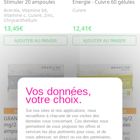
Stimuler 20 ampoules
Energie - Cuivre 60 gélules
Acerola, Vitamine b6,
Cuivre
Vitamine c, Cuivre, Zinc,
Chrysanthellum
13,45€
12,41€
AJOUTER AU PANIER
AJOUTER AU PANIER
Médicament conseil
Sur nos sites et nos applications, nous
Médicament conseil
recueillons à chacune de vos visites des
GRANIONS d'Argent 0,64
GRANIONS d'Or 0,2 mg/2
données vous concernant. Ces données nous
mg/2 ml boîte de 30
ml boîte de 30 ampoules
permettent de vous proposer les offres et
ampoules
services les plus pertinents pour vous, et de
Utilisé comme modificateur
vous adresser, en direct ou via des partenaires,
du terrain en particulier au
Utilisé comme modificateur