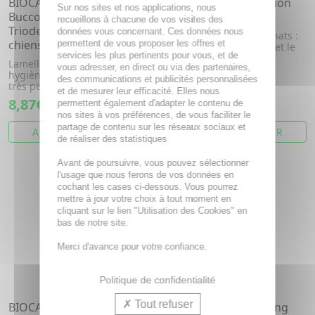
BIOCANINA Hygiène
BIOCANINA Oeil - Lotion
Sur nos sites et nos applications, nous
Bucco-dentaire -
oculaire 135ml
recueillons à chacune de vos visites des
Triodental Très petits
données vous concernant. Ces données nous
Chez les chiens et les chats :
chiens < 5kg lamelles x15
permettent de vous proposer les offres et
solution pour l'hygiène et le
services les plus pertinents pour vous, et de
nettoyage des yeux, d...
Lamelles végétales à mâcher,
vous adresser, en direct ou via des partenaires,
hygiène bucco-dentaire pour
des communications et publicités personnalisées
très petits chiens ( < 5kg)
et de mesurer leur efficacité. Elles nous
8,87€
7,82€
permettent également d'adapter le contenu de
nos sites à vos préférences, de vous faciliter le
partage de contenu sur les réseaux sociaux et
AJOUTER AU PANIER
AJOUTER AU PANIER
de réaliser des statistiques
Avant de poursuivre, vous pouvez sélectionner
l'usage que nous ferons de vos données en
cochant les cases ci-dessous. Vous pourrez
mettre à jour votre choix à tout moment en
cliquant sur le lien "Utilisation des Cookies" en
bas de notre site.
Merci d'avance pour votre confiance.
Politique de confidentialité
Tout refuser
BIOCANINA Oreille - Lotion
BIOCANINA Shampoing