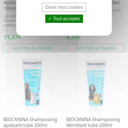
Auriculaire Chiens et Chats
chiot/chaton tube 200ml
Gérer mes cookies
135ml
Shampooing spécial chiot et
chaton.
La Lotion Auriculaire
Tout accepter
Biocanina est une solution
nettoyante pour les oreilles et
l...
11,37€
8,33€
AJOUTER AU PANIER
AJOUTER AU PANIER
BIOCANINA Shampooing
BIOCANINA Shampooing
apaisant tube 200ml
démêlant tube 200ml