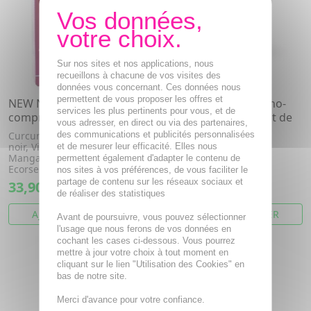
Sur nos sites et nos applications, nous
recueillons à chacune de vos visites des
données vous concernant. Ces données nous
permettent de vous proposer les offres et
NEW NORDIC Articular
NHCO Minéraux amino-
services les plus pertinents pour vous, et de
comprimés x 60
chelates - Calcium pot de
vous adresser, en direct ou via des partenaires,
84 gélules
Curcuma, Magnésium, Poivre
des communications et publicités personnalisées
noir, Vitamine C, Cuivre,
et de mesurer leur efficacité. Elles nous
Calcium, Vitamine D3,
Manganèse, Vitamine d,
permettent également d'adapter le contenu de
Vitamine K2
Ecorse...
nos sites à vos préférences, de vous faciliter le
partage de contenu sur les réseaux sociaux et
33,90€
24,93€
de réaliser des statistiques
AJOUTER AU PANIER
AJOUTER AU PANIER
Avant de poursuivre, vous pouvez sélectionner
l'usage que nous ferons de vos données en
cochant les cases ci-dessous. Vous pourrez
mettre à jour votre choix à tout moment en
cliquant sur le lien "Utilisation des Cookies" en
bas de notre site.
Merci d'avance pour votre confiance.