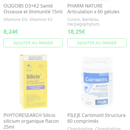
OLIGOBS D3+K2 Santé
PHARM NATURE
Osseuse et Immunité 15ml
Articulation x 60 gélules
Vitamine D3, Vitamine K2
Cuivre, Bambou,
Harpagophytum,
8,24€
18,25€
AJOUTER AU PANIER
AJOUTER AU PANIER
PHYTORESEARCH Silicio
PILEJE Cartimotil Structure
silicium organique flacon
60 comprimés
25ml
Chondroitine, Chondroïtine,