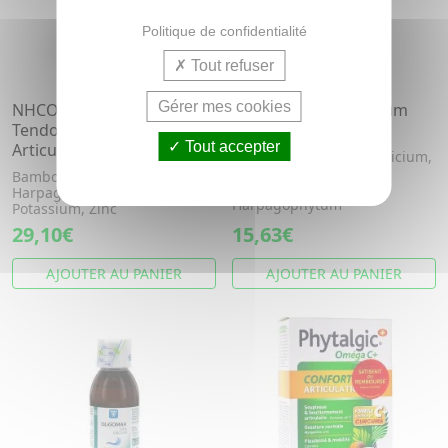
Politique de confidentialité
Tout refuser
Gérer mes cookies
NHCO Santé - Collax-Sil
NUTERGIA Ergyphytum
Tendons, Ligaments,
flacon 250ml
Tout accepter
Articulations 500ml
Cassis, Grande ortie, Silicium,
Cuivre, Manganèse,
Bambou, Curcuma, Eau,
Sélénium, Bambou,
Harpagophytum, Manganèse,
Harpagophytum
Potassium, Zinc
29,10€
15,63€
AJOUTER AU PANIER
AJOUTER AU PANIER