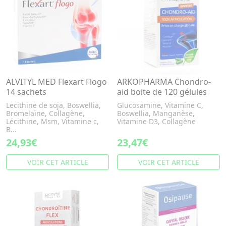
ALVITYL MED Flexart Flogo
ARKOPHARMA Chondro-
14 sachets
aid boite de 120 gélules
Lecithine de soja, Boswellia,
Glucosamine, Vitamine C,
Bromelaïne, Collagène,
Boswellia, Manganèse,
Lécithine, Msm, Vitamine c,
Vitamine D3, Collagène
B...
24,93€
23,47€
VOIR CET ARTICLE
VOIR CET ARTICLE