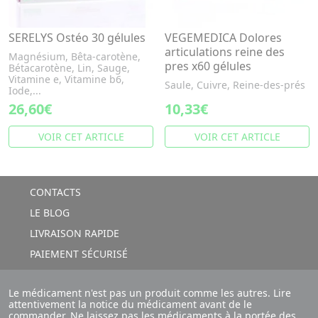
SERELYS Ostéo 30 gélules
VEGEMEDICA Dolores
articulations reine des
Magnésium, Bêta-carotène,
pres x60 gélules
Bétacarotène, Lin, Sauge,
Vitamine e, Vitamine b6,
Saule, Cuivre, Reine-des-prés
Iode,...
26,60€
10,33€
VOIR CET ARTICLE
VOIR CET ARTICLE
CONTACTS
LE BLOG
LIVRAISON RAPIDE
PAIEMENT SÉCURISÉ
Le médicament n'est pas un produit comme les autres. Lire
attentivement la notice du médicament avant de le
commander. Ne laissez pas les médicaments à la portée des