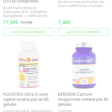
Q10 60 comprimés
du terrain en particulier au
cours d'affections rhumati...
Acide hyaluronique,
Coenzyme Q10, Collagène,
Manganèse, L-méthionine
17,99€
7,40€
19,99€
AJOUTER AU PANIER
AJOUTER AU PANIER
HOLISTICA Ultra D-sium
KERSIENS Calcium
capital osseux pot de 60
bisglycinate chélaté pot 60
gélules
gélules
Levure de bière, Magnésium,
Calcium