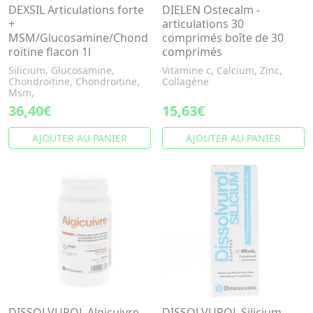
DEXSIL Articulations forte
DIELEN Ostecalm -
+
articulations 30
MSM/Glucosamine/Chond
comprimés boîte de 30
roïtine flacon 1l
comprimés
Silicium, Glucosamine,
Vitamine c, Calcium, Zinc,
Chondroïtine, Chondroitine,
Collagène
Msm,
36,40€
15,63€
AJOUTER AU PANIER
AJOUTER AU PANIER
DISSOLVUROL Algicuivre
DISSOLVUROL Silicium