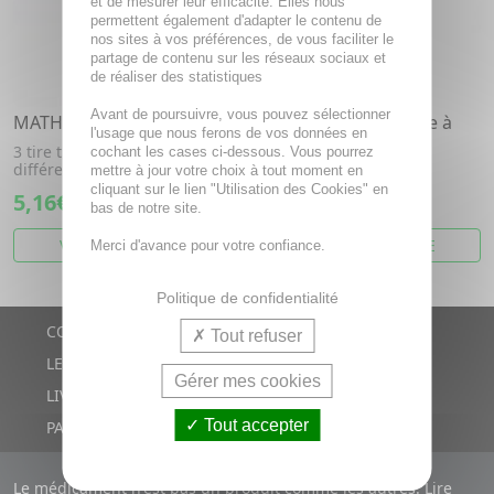
et de mesurer leur efficacité. Elles nous
permettent également d'adapter le contenu de
nos sites à vos préférences, de vous faciliter le
partage de contenu sur les réseaux sociaux et
de réaliser des statistiques
Avant de poursuivre, vous pouvez sélectionner
MATHIEU Tire-Tiques
VITRY Pet Care - Pince à
l'usage que nous ferons de vos données en
tique
3 tire tiques de 3 tailles
cochant les cases ci-dessous. Vous pourrez
différentes.
mettre à jour votre choix à tout moment en
VITRY pince à tique
cliquant sur le lien "Utilisation des Cookies" en
5,16€
8,33€
bas de notre site.
VOIR CET ARTICLE
VOIR CET ARTICLE
Merci d'avance pour votre confiance.
Politique de confidentialité
CONTACTS
Tout refuser
LE BLOG
Gérer mes cookies
LIVRAISON RAPIDE
Tout accepter
PAIEMENT SÉCURISÉ
Le médicament n'est pas un produit comme les autres. Lire