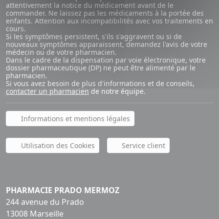
attentivement la notice du médicament avant de le
commander. Ne laissez pas les médicaments à la portée des
enfants. Attention aux incompatibilités avec vos traitements en
cours.
Si les symptômes persistent, s'ils s'aggravent ou si de
nouveaux symptômes apparaissent, demandez l'avis de votre
médecin ou de votre pharmacien.
Dans le cadre de la dispensation par voie électronique, votre
dossier pharmaceutique (DP) ne peut être alimenté par le
pharmacien.
Si vous avez besoin de plus d'informations et de conseils,
contacter un pharmacien
de notre équipe.
Informations et mentions légales
Utilisation des Cookies
Service client
PHARMACIE PRADO MERMOZ
244 avenue du Prado
13008 Marseille