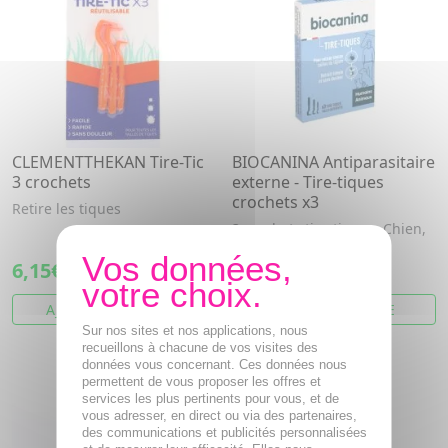
CLEMENTTHEKAN Tire-Tic
BIOCANINA Antiparasitaire
3 crochets
externe - Tire-tiques
crochets x3
Retire les tiques
3 crochets tire-tiques. Chien,
chats et humains.
6,15€
7,87€
AJOUTER AU PANIER
VOIR CET ARTICLE
Sur nos sites et nos applications, nous
recueillons à chacune de vos visites des
données vous concernant. Ces données nous
permettent de vous proposer les offres et
services les plus pertinents pour vous, et de
vous adresser, en direct ou via des partenaires,
des communications et publicités personnalisées