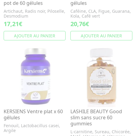
pot de 60 gélules
gélules
Artichaut, Radis noir, Piloselle,
Caféine, CLA, Figue, Guarana,
Desmodium
Kola, Café vert
17,21€
20,76€
AJOUTER AU PANIER
AJOUTER AU PANIER
KERSIENS Ventre plat x 60
LASHILE BEAUTY Good
gélules
slim sans sucre 60
gummies
Fenouil, Lactobacillus casei,
Argile
L-carnitine, Sureau, Chicorée,