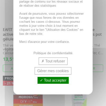
partage de contenu sur les réseaux sociaux et
de réaliser des statistiques
Avant de poursuivre, vous pouvez sélectionner
l'usage que nous ferons de vos données en
cochant les cases ci-dessous. Vous pourrez
mettre à jour votre choix à tout moment en
EAFIT Bellyslim minceur
EAFIT Burn Elixir Triple
cliquant sur le lien "Utilisation des Cookies" en
active ciblée pot de 120
action sur les graisses pot
bas de notre site.
gélules
de 90 gélules
Merci d'avance pour votre confiance.
Thé vert, Caféine, Charbon
Magnésium, Poivre noir, Thé
végétal, Lactase, Café vert,
vert, Caféine, Choline,
Calcium
Vitamine b4, Café vert, Fer, C...
Politique de confidentialité
13,51€
23,94€
Tout refuser
AJOUTER AU PANIER
AJOUTER AU PANIER
Gérer mes cookies
PROMO
Tout accepter
- 21 %