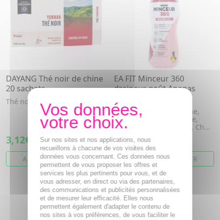
DAYANG Thé noir de chine
EA FIT Minceur 360
20 sachets
draineur goût Ananas
flacon 500ml
Thé noir Yunnan
Tilleul, Artichaut, Caféine,
Guarana, Chardon marie,
Cassis, Aubier de tilleul, Ch...
3,12€
16,58€
Sur nos sites et nos applications, nous
recueillons à chacune de vos visites des
données vous concernant. Ces données nous
AJOUTER AU PANIER
AJOUTER AU PANIER
permettent de vous proposer les offres et
services les plus pertinents pour vous, et de
vous adresser, en direct ou via des partenaires,
des communications et publicités personnalisées
et de mesurer leur efficacité. Elles nous
permettent également d'adapter le contenu de
nos sites à vos préférences, de vous faciliter le