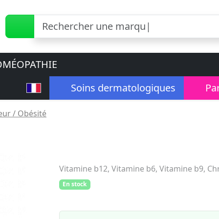
MÉOPATHIE
Soins dermatologiques
Pa
ur / Obésité
Vitamine b12, Vitamine b6, Vitamine b9, C
En stock