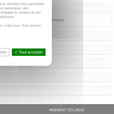
. Ces données nous permettent
des partenaires, des
 d'adapter le contenu de nos
atistiques
e grâce à la présence de Chrome.
es ci-dessous. Vous pourrez
kies
Tout accepter
PAIEMENT SÉCURISÉ