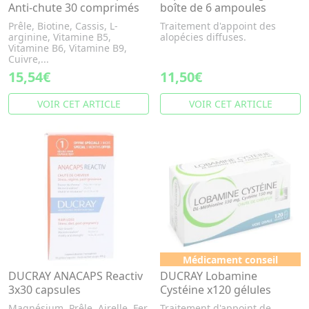
Anti-chute 30 comprimés
boîte de 6 ampoules
Prêle, Biotine, Cassis, L-
Traitement d'appoint des
arginine, Vitamine B5,
alopécies diffuses.
Vitamine B6, Vitamine B9,
Cuivre,...
15,54€
11,50€
VOIR CET ARTICLE
VOIR CET ARTICLE
Médicament conseil
DUCRAY ANACAPS Reactiv
DUCRAY Lobamine
3x30 capsules
Cystéine x120 gélules
Magnésium, Prêle, Airelle, Fer,
Traitement d'appoint de