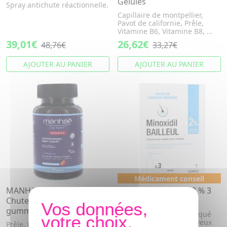
Gélules
Spray antichute réactionnelle.
Capillaire de montpellier,
Pavot de californie, Prêle,
Vitamine B6, Vitamine B8, ...
39,01€
26,62€
48,76€
33,27€
AJOUTER AU PANIER
AJOUTER AU PANIER
Médicament conseil
MANHAE Cap expert -
MINOXIDIL Bailleul 2 % 3
Chute de cheveux x60
flacons de 60ml
gummies
Ce médicament est indiqué
en cas de chute de cheveux
Prêle, Biotine, Collagène,