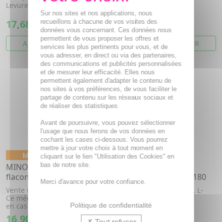
modérée (alopécie
Levure de bière, Cuivre, Zinc
androgénéti...
Sur nos sites et nos applications, nous
17,68€
9,99€
recueillons à chacune de vos visites des
données vous concernant. Ces données nous
permettent de vous proposer les offres et
AJOUTER AU PANIER
AJOUTER AU PANIER
services les plus pertinents pour vous, et de
vous adresser, en direct ou via des partenaires,
des communications et publicités personnalisées
et de mesurer leur efficacité. Elles nous
permettent également d'adapter le contenu de
nos sites à vos préférences, de vous faciliter le
partage de contenu sur les réseaux sociaux et
de réaliser des statistiques
Avant de poursuivre, vous pouvez sélectionner
l'usage que nous ferons de vos données en
cochant les cases ci-dessous. Vous pourrez
mettre à jour votre choix à tout moment en
Médicament conseil
cliquant sur le lien "Utilisation des Cookies" en
bas de notre site.
MINOXIDIL Bailleul 5 % 3
NAT & FORM Activ'
flacons de 60ml
Keraphane gélules x 180
Merci d'avance pour votre confiance.
Vente interdite chez la femme
Prêle, Vitamine b6, Zinc, L-
Ce médicament est indiqué
cystine, L-methionine
Politique de confidentialité
en cas de chute de cheveux...
16,90€
15,59€