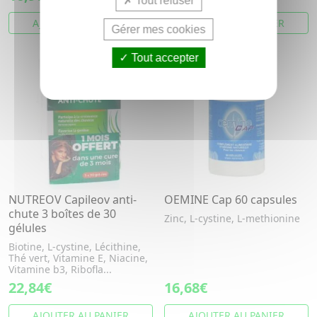
Tout refuser
AJOUTER AU PANIER
AJOUTER AU PANIER
Gérer mes cookies
Tout accepter
NUTREOV Capileov anti-
OEMINE Cap 60 capsules
chute 3 boîtes de 30
Zinc, L-cystine, L-methionine
gélules
Biotine, L-cystine, Lécithine,
Thé vert, Vitamine E, Niacine,
Vitamine b3, Ribofla...
22,84€
16,68€
AJOUTER AU PANIER
AJOUTER AU PANIER