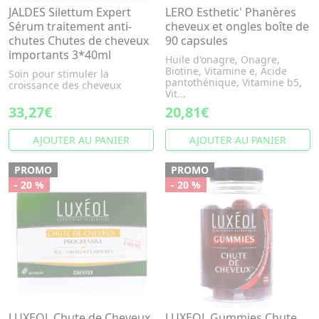
JALDES Silettum Expert
LERO Esthetic' Phanères
Sérum traitement anti-
cheveux et ongles boîte de
chutes Chutes de cheveux
90 capsules
importants 3*40ml
Huile d'onagre, Onagre,
Biotine, Vitamine e, Acide
Soin pour stimuler la
pantothénique, Vitamine b5,
croissance des cheveux
Vit...
33,27€
20,81€
AJOUTER AU PANIER
AJOUTER AU PANIER
PROMO
PROMO
- 20 %
- 20 %
LUXEOL Chute de Cheveux
LUXEOL Gummies Chute