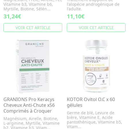
Vitamine b3, Vitamine b6,
l'alopécie androgénique de
Myrtille, Biotine, Sélén...
l'adulte.
31,24€
11,10€
VOIR CET ARTICLE
VOIR CET ARTICLE
GRANIONS Pro Keracys
KOTOR Ovitol O.C x 60
Cheveux Anti-Chute x56
gélules
Comprimés à Croquer
Germe de blé, Levure de
bière, Vitamine E, Acide
Magnésium, Airelle, Biotine,
pantothénique, Vitamine b5,
L-arginine, Myrtille, Vitamine
Vitam...
b2, Vitamine b3, Vitam...