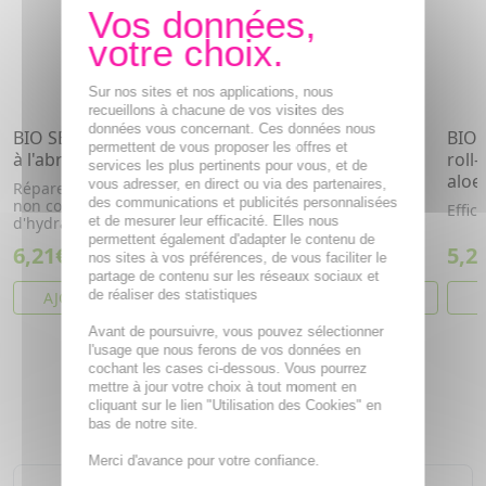
Sur nos sites et nos applications, nous
recueillons à chacune de vos visites des
données vous concernant. Ces données nous
BIO SECURE Crème pieds
BIO SECURE Déodorant
BIO 
permettent de vous proposer les offres et
à l'abricot bio 100ml
roll-on aloe vera et
roll
services les plus pertinents pour vous, et de
magnésium bio 50ml
aloe
vous adresser, en direct ou via des partenaires,
Répare et protège - Texture
des communications et publicités personnalisées
non collante - 8h
Parfum fleur de coton -
Effic
et de mesurer leur efficacité. Elles nous
d'hydratation
Efficacité 24 h
permettent également d'adapter le contenu de
6,21€
5,20€
5,2
nos sites à vos préférences, de vous faciliter le
partage de contenu sur les réseaux sociaux et
de réaliser des statistiques
AJOUTER AU PANIER
AJOUTER AU PANIER
A
Avant de poursuivre, vous pouvez sélectionner
l'usage que nous ferons de vos données en
cochant les cases ci-dessous. Vous pourrez
mettre à jour votre choix à tout moment en
NOS COUPS DE COEUR
cliquant sur le lien "Utilisation des Cookies" en
bas de notre site.
Merci d'avance pour votre confiance.