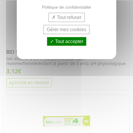
Politique de confidentialité
Tout refuser
Gérer mes cookies
Tout accepter
BIO SECURE Gel lavant BIO tube 100ml
Gel douche 2 en 1. Corps/cheveux. BIO.
Homme/femme/enfant (à partir de 3 ans). pH physiologique.
3,12€
AJOUTER AU PANIER