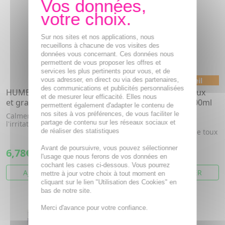
Sur nos sites et nos applications, nous
recueillons à chacune de vos visites des
données vous concernant. Ces données nous
permettent de vous proposer les offres et
services les plus pertinents pour vous, et de
vous adresser, en direct ou via des partenaires,
Médicament conseil
des communications et publicités personnalisées
HUMER Sirop toux sèche
LIERRE GRIMPANT Toux
et de mesurer leur efficacité. Elles nous
et grasse 170ml
productive -Flacon 100ml
permettent également d'adapter le contenu de
nos sites à vos préférences, de vous faciliter le
Calmer la toux, apaiser
Médicament à base de
partage de contenu sur les réseaux sociaux et
l'irritation
plantes utilisé en tant
de réaliser des statistiques
qu'expectorant en cas de toux
product...
Avant de poursuivre, vous pouvez sélectionner
6,78€
3,20€
l'usage que nous ferons de vos données en
cochant les cases ci-dessous. Vous pourrez
AJOUTER AU PANIER
AJOUTER AU PANIER
mettre à jour votre choix à tout moment en
cliquant sur le lien "Utilisation des Cookies" en
bas de notre site.
Merci d'avance pour votre confiance.