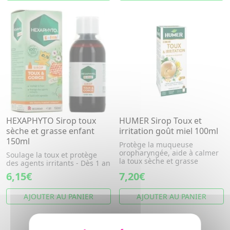
HEXAPHYTO Sirop toux
HUMER Sirop Toux et
sèche et grasse enfant
irritation goût miel 100ml
150ml
Protège la muqueuse
oropharyngée, aide à calmer
Soulage la toux et protège
la toux sèche et grasse
des agents irritants - Dès 1 an
6,15€
7,20€
AJOUTER AU PANIER
AJOUTER AU PANIER