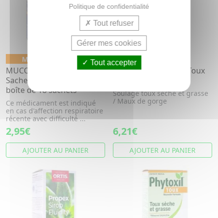
Politique de confidentialité
Tout refuser
Gérer mes cookies
Médicament conseil
Tout accepter
MUCOMYST 200mg 18
NATURACTIVE Sirop Toux
Sachets TOUX GRASSE
et Gorge 120ml
boîte de 18 sachets
Soulage toux sèche et grasse
/ Maux de gorge
Ce médicament est indiqué
en cas d'affection respiratoire
récente avec difficulté ...
2,95€
6,21€
AJOUTER AU PANIER
AJOUTER AU PANIER