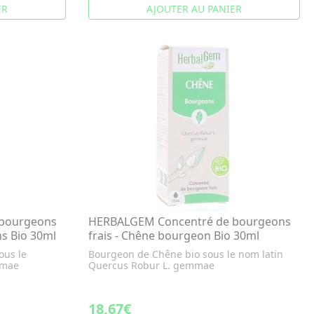
ER
AJOUTER AU PANIER
bourgeons
HERBALGEM Concentré de bourgeons
ns Bio 30ml
frais - Chêne bourgeon Bio 30ml
ous le
Bourgeon de Chêne bio sous le nom latin
mmae
Quercus Robur L. gemmae
18,67€