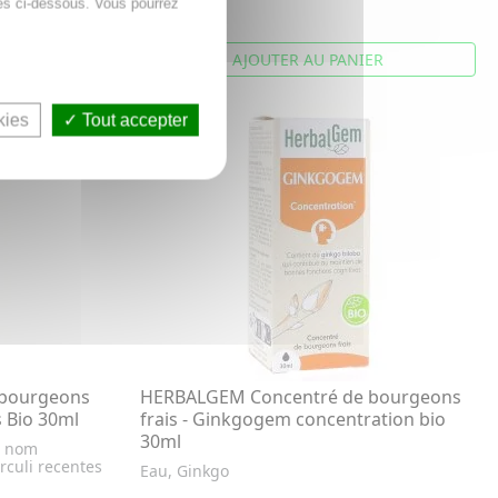
es ci-dessous. Vous pourrez
18,67€
ER
AJOUTER AU PANIER
kies
Tout accepter
bourgeons
HERBALGEM Concentré de bourgeons
s Bio 30ml
frais - Ginkgogem concentration bio
30ml
e nom
rculi recentes
Eau, Ginkgo