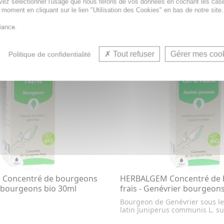
vez sélectionner l'usage que nous ferons de vos données en cochant les cas
13,45€
t moment en cliquant sur le lien "Utilisation des Cookies" en bas de notre site.
JOUTER AU PANIER
AJOUTER AU PANI
iance.
Tout refuser
Gérer mes coo
Politique de confidentialité
Concentré de bourgeons
HERBALGEM Concentré de 
e bourgeons bio 30ml
frais - Genévrier bourgeon
Bourgeon de Genévrier sous l
latin Juniperus communis L. su