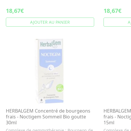
18,67€
18,67€
AJOUTER AU PANIER
A
HERBALGEM Concentré de bourgeons
HERBALGEM 
frais - Noctigem Sommeil Bio goutte
frais - Noct
30ml
15ml
Complexe de gemmothérapie : Bourgeon de
Complexe de 