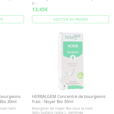
p...
13,45€
ER
AJOUTER AU PANIER
bourgeons
HERBALGEM Concentré de bourgeons
 Bio 30ml
frais - Noyer Bio 30ml
 nom latin
Bourgeon de noyer Bio sous le nom
latin Juglans regia L. gemmae