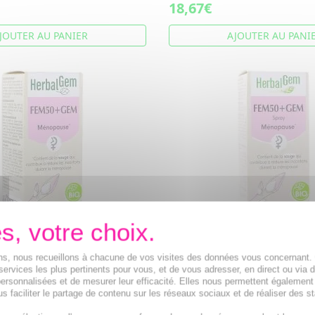
18,67€
JOUTER AU PANIER
AJOUTER AU PANI
Concentré de bourgeons
HERBALGEM Concentré de 
ions, nous recueillons à chacune de vos visites des données vous concernant
50 +Gem Ménopause Bio
frais - Fem50 +Gem Ménop
services les plus pertinents pour vous, et de vous adresser, en direct ou via 
spray 15ml
ersonnalisées et de mesurer leur efficacité. Elles nous permettent également
s faciliter le partage de contenu sur les réseaux sociaux et de réaliser des st
emmothérapie : L'Airelle, Le
Complexe quatre bourgeons et
once, L' Aubépine.
mère : L'Airelle, Le Pommier, La 