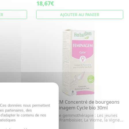
18,67€
ER
AJOUTER AU PANIER
bourgeons
HERBALGEM Concentré de bourgeons
. Ces données nous permettent
ause Bio
frais - Feminagem Cycle bio 30ml
des partenaires, des
Complexe de gemmothérapie : Les jeunes
 d'adapter le contenu de nos
pousses de Framboisier, La Viorne, la Vigne...
atistiques
 une teinture
Ronce, ...