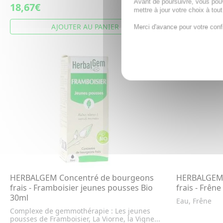
Avant de poursuivre, vous pou
18,67€
18,67€
mettre à jour votre choix à tou
AJOUTER AU PANIER
A
Merci d'avance pour votre conf
HERBALGEM Concentré de bourgeons
HERBALGEM 
frais - Framboisier jeunes pousses Bio
frais - Frên
30ml
Eau, Frêne
Complexe de gemmothérapie : Les jeunes
pousses de Framboisier, La Viorne, la Vigne...