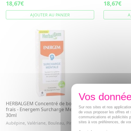
18,67€
18,67€
AJOUTER AU PANIER
A
HERBALGEM Concentré de bourgeons
HERBALGEM 
Sur nos sites et nos applicat
frais - Energem Surcharge Mentale bio
frais - Fem
de vous proposer les offres et 
30ml
30ml
communications et publicités p
sites à vos préférences, de vou
Aubépine, Valériane, Bouleau, Pin sylvestre
Complexe de g
Pommier, La R