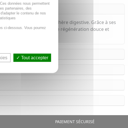
. Ces données nous permettent
des partenaires, des
 d'adapter le contenu de nos
atistiques
nfaits sur la peau et la sphère digestive. Grâce à ses
es ci-dessous. Vous pourrez
tanées tout en favorisant une régénération douce et
kies
Tout accepter
PAIEMENT SÉCURISÉ