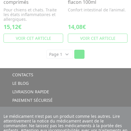
comprimés
flacon 100ml
Pour chiens et chats. Traite
Confort intestinal de l'animal.
les états inflammatoires et
allergiques.
15,12€
14,08€
VOIR CET ARTICLE
VOIR CET ARTICLE
CONTACTS
LE BLOG
LIVRAISON RAPIDE
PAIEMENT SÉCURISÉ
Le médicament n'est pas un produit comme les autres. Lire
attentivement la notice du médicament avant de le
commander. Ne laissez pas les médicaments à la portée des
enfants. Attention aux incompatibilités avec vos traitements en