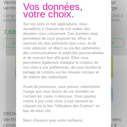
Vermiscan chien 500mg
Solution calmante pour
vermifuges x4 comprimés
chat à diffuser recharge
Comprimés vermifuges
Solution calmante pour chat à
polyvalents.
diffuser. 6 semaines environ.
Sur nos sites et nos applications, nous
Kit diffuseur + un fla...
recueillons à chacune de vos visites des
7,82€
17,72€
données vous concernant. Ces données nous
permettent de vous proposer les offres et
AJOUTER AU PANIER
AJOUTER AU PANIER
services les plus pertinents pour vous, et de
vous adresser, en direct ou via des partenaires,
des communications et publicités personnalisées
et de mesurer leur efficacité. Elles nous
permettent également d'adapter le contenu de
nos sites à vos préférences, de vous faciliter le
partage de contenu sur les réseaux sociaux et
de réaliser des statistiques
Avant de poursuivre, vous pouvez sélectionner
l'usage que nous ferons de vos données en
cochant les cases ci-dessous. Vous pourrez
mettre à jour votre choix à tout moment en
cliquant sur le lien "Utilisation des Cookies" en
bas de notre site.
DRONTAL Chat -
DRONTAL Chat -
Vermifuge contre les vers
Vermifuge contre les vers
Merci d'avance pour votre confiance.
ronds et les vers plats 2
ronds et les vers plats 4