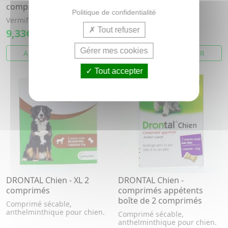
comprimés
comprimés
Politique de confidentialité
Vermifuge pour chats
Vermifuge pour chats
Tout refuser
9,33€
16,64€
Gérer mes cookies
AJOUTER AU PANIER
AJOUTER AU PANIER
Tout accepter
DRONTAL Chien - XL 2
DRONTAL Chien -
comprimés
comprimés appétents
boîte de 2 comprimés
Comprimé sécable,
anthelminthique pour chien.
Comprimé sécable,
anthelminthique pour chien.