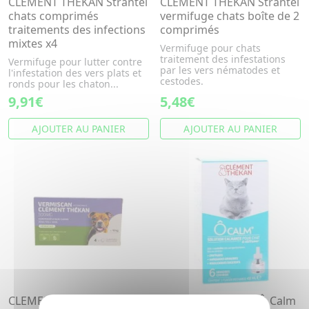
CLEMENT THEKAN Strantel
CLEMENT THEKAN Strantel
chats comprimés
vermifuge chats boîte de 2
traitements des infections
comprimés
mixtes x4
Vermifuge pour chats
traitement des infestations
Vermifuge pour lutter contre
par les vers nématodes et
l'infestation des vers plats et
cestodes.
ronds pour les chaton...
9,91€
5,48€
AJOUTER AU PANIER
AJOUTER AU PANIER
CLEMENT THEKAN
CLEMENT THEKAN Ô Calm