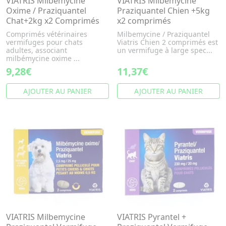
VIATRIS Milbemycine
VIATRIS Milbemycine
Oxime / Praziquantel
Praziquantel Chien +5kg
Chat+2kg x2 Comprimés
x2 comprimés
Comprimés vétérinaires
Milbemycine / Praziquantel
vermifuges pour chats
Viatris Chien 2 comprimés est
adultes, associant
un vermifuge à large spec...
milbémycine oxime ...
9,28€
11,37€
AJOUTER AU PANIER
AJOUTER AU PANIER
VIATRIS Milbemycine
VIATRIS Pyrantel +