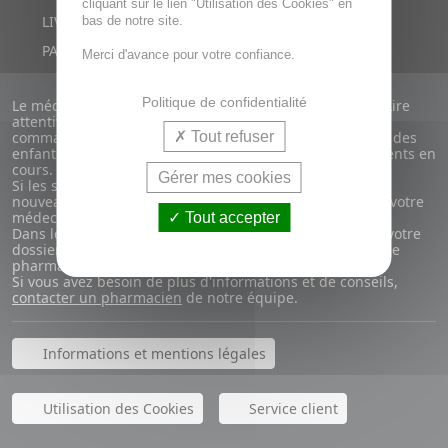
cliquant sur le lien "Utilisation des Cookies" en
LIVRAISON RAPIDE
bas de notre site.
PAIEMENT SÉCURISÉ
Merci d'avance pour votre confiance.
Politique de confidentialité
Le médicament n'est pas un produit comme les autres. Lire
attentivement la notice du médicament avant de le
Tout refuser
commander. Ne laissez pas les médicaments à la portée des
enfants. Attention aux incompatibilités avec vos traitements en
cours.
Gérer mes cookies
Si les symptômes persistent, s'ils s'aggravent ou si de
nouveaux symptômes apparaissent, demandez l'avis de votre
médecin ou de votre pharmacien.
Tout accepter
Dans le cadre de la dispensation par voie électronique, votre
dossier pharmaceutique (DP) ne peut être alimenté par le
pharmacien.
Si vous avez besoin de plus d'informations et de conseils,
contacter un pharmacien
de notre équipe.
Informations et mentions légales
Utilisation des Cookies
Service client