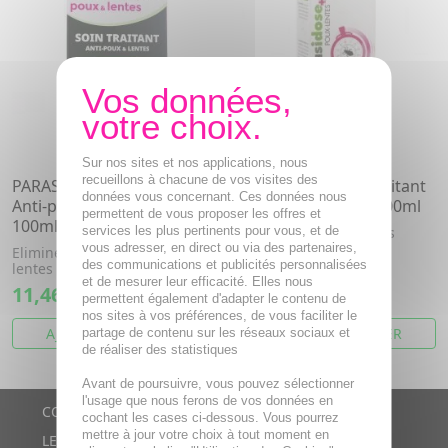
Sur nos sites et nos applications, nous
recueillons à chacune de vos visites des
PARASIDOSE Soin Traitant
PARASIDOSE Soin traitant
données vous concernant. Ces données nous
Anti-poux & Lentes flacon
poux lentes flacon 200ml
permettent de vous proposer les offres et
100ml
services les plus pertinents pour vous, et de
Elimine efficacement les
lentes et les poux.
vous adresser, en direct ou via des partenaires,
Elimine efficacement les
des communications et publicités personnalisées
lentes et les poux.
et de mesurer leur efficacité. Elles nous
11,46€
15,63€
permettent également d'adapter le contenu de
nos sites à vos préférences, de vous faciliter le
AJOUTER AU PANIER
AJOUTER AU PANIER
partage de contenu sur les réseaux sociaux et
de réaliser des statistiques
Avant de poursuivre, vous pouvez sélectionner
l'usage que nous ferons de vos données en
CONTACTS
cochant les cases ci-dessous. Vous pourrez
mettre à jour votre choix à tout moment en
LE BLOG