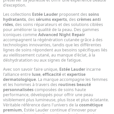
préserver sa jeunesse et offrir une expérience beauté
d'exception.
Les collections
Estée Lauder
proposent des
soins
hydratants
, des
sérums experts
, des
crèmes anti
rides
, des soins réparateurs et des solutions ciblées
pour améliorer la qualité de la peau. Des gammes
iconiques comme
Advanced Night Repair
accompagnent la régénération cutanée grâce à des
technologies innovantes, tandis que les différentes
lignes de soins répondent aux besoins spécifiques liés
au vieillissement cutané, au manque d'éclat, à la
déshydratation ou aux signes de fatigue.
Avec son savoir faire unique,
Estée Lauder
incarne
l'alliance entre
luxe
,
efficacité
et
expertise
dermatologique
. La marque accompagne les femmes
et les hommes à travers des
routines beauté
personnalisées
composées de soins haute
performance, développés pour offrir une peau
visiblement plus lumineuse, plus lisse et plus éclatante.
Véritable référence dans l'univers de la
cosmétique
premium
, Estée Lauder continue d'innover pour