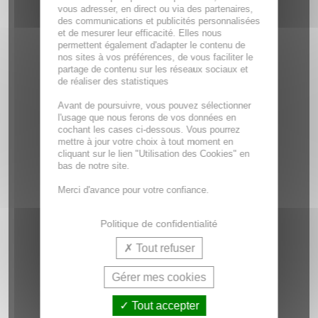
vous adresser, en direct ou via des partenaires,
des communications et publicités personnalisées
et de mesurer leur efficacité. Elles nous
permettent également d'adapter le contenu de
nos sites à vos préférences, de vous faciliter le
partage de contenu sur les réseaux sociaux et
de réaliser des statistiques
Avant de poursuivre, vous pouvez sélectionner
l'usage que nous ferons de vos données en
cochant les cases ci-dessous. Vous pourrez
mettre à jour votre choix à tout moment en
cliquant sur le lien "Utilisation des Cookies" en
bas de notre site.
Merci d'avance pour votre confiance.
Politique de confidentialité
Tout refuser
Gérer mes cookies
Tout accepter