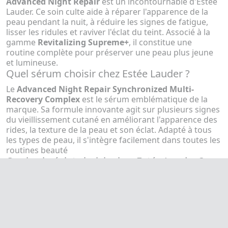
Advanced Night Repair
est un incontournable d'Estée
Lauder. Ce soin culte aide à réparer l'apparence de la
peau pendant la nuit, à réduire les signes de fatigue,
lisser les ridules et raviver l'éclat du teint. Associé à la
gamme
Revitalizing Supreme+
, il constitue une
routine complète pour préserver une peau plus jeune
et lumineuse.
Quel sérum choisir chez Estée Lauder ?
Le
Advanced Night Repair Synchronized Multi-
Recovery Complex
est le sérum emblématique de la
marque. Sa formule innovante agit sur plusieurs signes
du vieillissement cutané en améliorant l'apparence des
rides, la texture de la peau et son éclat. Adapté à tous
les types de peau, il s'intègre facilement dans toutes les
routines beauté
Quel soin éclat choisir chez Estée Lauder ?
Pour retrouver une peau plus uniforme et lumineuse, la
gamme
Perfectionist Pro
répond aux besoins des
peaux ternes ou marquées. Ses soins enrichis en actifs
ciblés contribuent à améliorer la qualité de la peau,
lisser son apparence et révéler un teint plus éclatant
jour après jour.