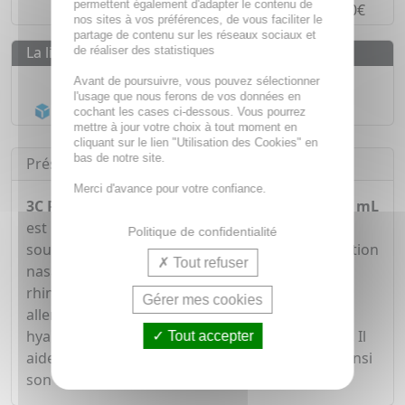
permettent également d'adapter le contenu de
Paiement en
4 fois sans frais
à partir de 30€
nos sites à vos préférences, de vous faciliter le
partage de contenu sur les réseaux sociaux et
La livraison
de réaliser des statistiques
Livraison gratuite dès
55€
Avant de poursuivre, vous pouvez sélectionner
l'usage que nous ferons de vos données en
Acheminement Chronopost
en 24h*
cochant les cases ci-dessous. Vous pourrez
mettre à jour votre choix à tout moment en
cliquant sur le lien "Utilisation des Cookies" en
bas de notre site.
Présentation
Merci d'avance pour votre confiance.
3C PHARMA Efirub Spray Nasal nez bouché 20 mL
est un dispositif médical recommandé pour
Politique de confidentialité
soulager rapidement les symptômes de congestion
Tout refuser
nasale liés aux infections (rhumes, sinusites,
rhinosinusites) et aux allergies (rhinites
Gérer mes cookies
allergiques). Grâce à la présence de d'acide
hyaluronique; il hydrate les muqueuses nasales. Il
Tout accepter
aide également à fluidifier le mucus, facilitant ainsi
son drainage et son élimination.