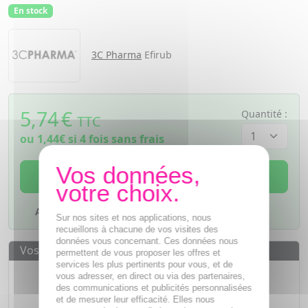
En stock
3C Pharma
Efirub
5,74
€
Quantité :
TTC
ou
1,44€
si 4 fois sans frais
AJOUTER AU PANIER
Ajouter à mes favoris
Sur nos sites et nos applications, nous
recueillons à chacune de vos visites des
données vous concernant. Ces données nous
Vos avantages
permettent de vous proposer les offres et
services les plus pertinents pour vous, et de
Des prix
IMBATTABLES
vous adresser, en direct ou via des partenaires,
des communications et publicités personnalisées
Paiement en ligne
SÉCURISÉ
et de mesurer leur efficacité. Elles nous