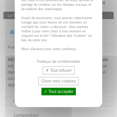
nos sites à vos préférences, de vous faciliter le
Paiement en
4 fois sans frais
à partir de 30€
partage de contenu sur les réseaux sociaux et
de réaliser des statistiques
La livraison
Avant de poursuivre, vous pouvez sélectionner
l'usage que nous ferons de vos données en
Livraison gratuite dès
55€
cochant les cases ci-dessous. Vous pourrez
Acheminement Chronopost
en 24h*
mettre à jour votre choix à tout moment en
cliquant sur le lien "Utilisation des Cookies" en
bas de notre site.
Présentation
Merci d'avance pour votre confiance.
NESTLE Renutryl Booster saveur vanille 4x300ml
Politique de confidentialité
est une boisson hyperprotéinée et hypercalorique
Tout refuser
destinée aux personnes souffrants de dénutrition
ou en voie de dénutrition. Chaque bouteille
Gérer mes cookies
apporte 600kcal et 30 grammes de protéines.
Tout accepter
Conseils d'utilisation
Composition