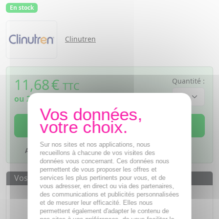
En stock
Clinutren
11,68
€
Quantité :
TTC
ou
2,92€
si 4 fois sans frais
AJOUTER AU PANIER
Sur nos sites et nos applications, nous
Ajouter à mes favoris
recueillons à chacune de vos visites des
données vous concernant. Ces données nous
permettent de vous proposer les offres et
Vos avantages
services les plus pertinents pour vous, et de
vous adresser, en direct ou via des partenaires,
Des prix
IMBATTABLES
des communications et publicités personnalisées
et de mesurer leur efficacité. Elles nous
Paiement en ligne
SÉCURISÉ
permettent également d'adapter le contenu de