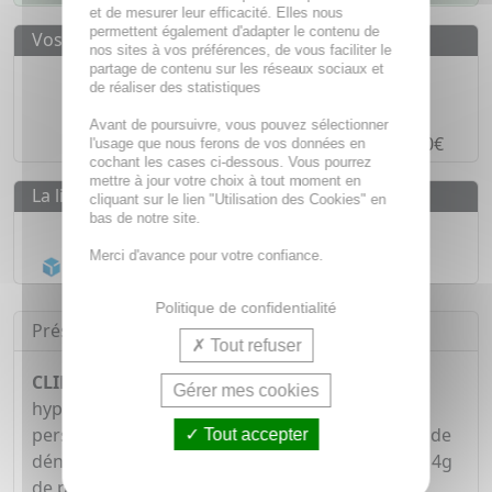
et de mesurer leur efficacité. Elles nous
permettent également d'adapter le contenu de
Vos avantages
nos sites à vos préférences, de vous faciliter le
partage de contenu sur les réseaux sociaux et
Des prix
IMBATTABLES
de réaliser des statistiques
Paiement en ligne
SÉCURISÉ
Avant de poursuivre, vous pouvez sélectionner
Paiement en
4 fois sans frais
à partir de 30€
l'usage que nous ferons de vos données en
cochant les cases ci-dessous. Vous pourrez
mettre à jour votre choix à tout moment en
La livraison
cliquant sur le lien "Utilisation des Cookies" en
bas de notre site.
Livraison gratuite dès
55€
Merci d'avance pour votre confiance.
Acheminement Chronopost
en 24h*
Politique de confidentialité
Présentation
Tout refuser
CLINUTREN Ultra Fruity
est une boisson
Gérer mes cookies
hyperprotéinée et hypercalorique destinée aux
personnes souffrants de dénutrition ou en voie de
Tout accepter
dénutrition. Chaque brique apporte 300kcal et 14g
de protéines.