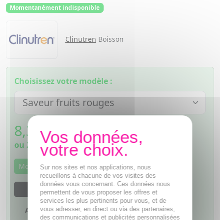
Momentanément indisponible
Clinutren
Boisson
Choisissez votre modèle :
8,39
€
TTC
ou
2,10€
si 4 fois sans frais
Momentanément indisponible
Sur nos sites et nos applications, nous
recueillons à chacune de vos visites des
données vous concernant. Ces données nous
M'avertir dès que le produit sera disponible
permettent de vous proposer les offres et
services les plus pertinents pour vous, et de
vous adresser, en direct ou via des partenaires,
Ajouter à mes favoris
des communications et publicités personnalisées