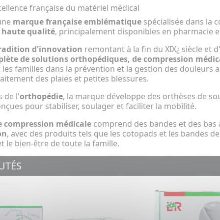
xcellence française du matériel médical
une
marque française emblématique
spécialisée dans la c
 haute qualité
, principalement disponibles en pharmacie e
radition d'innovation
remontant à la fin du XIX¿ siècle et 
te de solutions orthopédiques, de compression médica
et les familles dans la prévention et la gestion des douleurs
raitement des plaies et petites blessures.
 de l'
orthopédie
, la marque développe des orthèses de sout
nçues pour stabiliser, soulager et faciliter la mobilité.
 compression médicale
comprend des bandes et des bas ad
on
, avec des produits tels que les cotopads et les bandes 
 le bien-être de toute la famille.
UTÉS