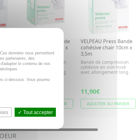
nde
VELPEAU Press Bande
VELPEAU Press Bande
 x
cohésive blanc 7cm x
cohésive chair 10cm x
. Ces données nous permettent
3m
3,5m
des partenaires, des
on
Bande de compression
Bande de compression
 d'adapter le contenu de nos
é
cohésive en non-tissé
cohésive en non-tissé
atistiques
ng
avec allongement long
avec allongement long
es ci-dessous. Vous pourrez
8,35€
11,90€
ER
AJOUTER AU PANIER
AJOUTER AU PANIER
kies
Tout accepter
COEUR