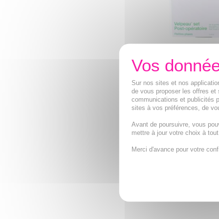
VELPEAU Set 
opératoire p
Sur nos sites et nos applicat
Set de panse
de vous proposer les offres et 
usage unique
communications et publicités p
réalisation de
sites à vos préférences, de vou
domicile. Set 
Avant de poursuivre, vous pou
mettre à jour votre choix à tou
7,94€
Merci d'avance pour votre conf
AJOUTER A