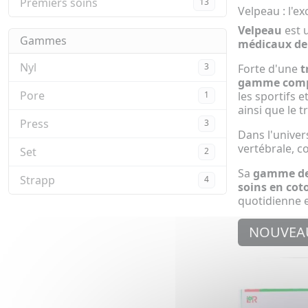
Premiers soins
13
Velpeau : l'e
Velpeau
est 
Gammes
médicaux de
Nyl
3
Forte d'une
t
gamme complè
Pore
les sportifs 
1
ainsi que le t
Press
3
Dans l'univers
vertébrale, co
Set
2
Sa
gamme de
Strapp
4
soins en cot
quotidienne et
NOUVEA