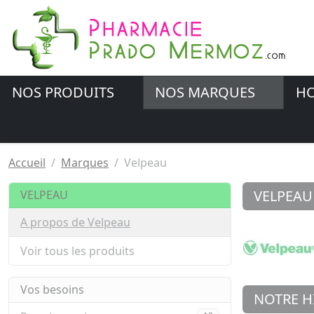
NOS PRODUITS
NOS MARQUES
HO
Accueil
Marques
Velpeau
VELPEAU
VELPEAU
A propos de Velpeau
Voir tous les produits
Vos besoins
NOTRE H