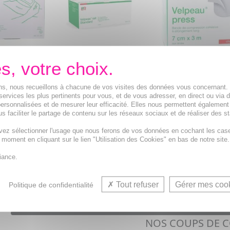
- Post-
VELPEAU Set Standard
VELPEAU Press Ba
etite plaie
Plaie chronique x5
cohésive chair 7cm
ions, nous recueillons à chacune de vos visites des données vous concernant
3m
ments à
Set de pansement pour
services les plus pertinents pour vous, et de vous adresser, en direct ou via 
 pour la
plaies chroniques avec
Bande de compressi
ersonnalisées et de mesurer leur efficacité. Elles nous permettent également
 soin à
paire de ciseaux
cohésive en non-tiss
s faciliter le partage de contenu sur les réseaux sociaux et de réaliser des st
pour ...
avec allongement lo
vez sélectionner l'usage que nous ferons de vos données en cochant les cas
t moment en cliquant sur le lien "Utilisation des Cookies" en bas de notre site.
10,40€
8,35€
iance.
U PANIER
AJOUTER AU PANIER
AJOUTER AU PANI
Tout refuser
Gérer mes coo
Politique de confidentialité
NOS COUPS DE 