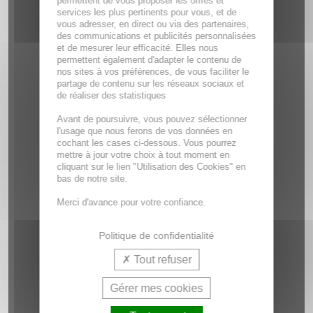
permettent de vous proposer les offres et
services les plus pertinents pour vous, et de
vous adresser, en direct ou via des partenaires,
des communications et publicités personnalisées
et de mesurer leur efficacité. Elles nous
permettent également d'adapter le contenu de
nos sites à vos préférences, de vous faciliter le
partage de contenu sur les réseaux sociaux et
de réaliser des statistiques
Avant de poursuivre, vous pouvez sélectionner
l'usage que nous ferons de vos données en
cochant les cases ci-dessous. Vous pourrez
mettre à jour votre choix à tout moment en
cliquant sur le lien "Utilisation des Cookies" en
bas de notre site.
Merci d'avance pour votre confiance.
Politique de confidentialité
Tout refuser
Gérer mes cookies