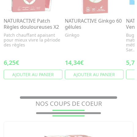
NATURACTIVE Patch
NATURACTIVE Ginkgo 60
NAT
Règles douloureuses X2
gélules
Vent
Patch chauffant apaisant
Ginkgo
Bugle
pour mieux vivre la période
matri
des règles
méthy
Sar...
6,25€
14,34€
5,7
AJOUTER AU PANIER
AJOUTER AU PANIER
A
NOS COUPS DE COEUR