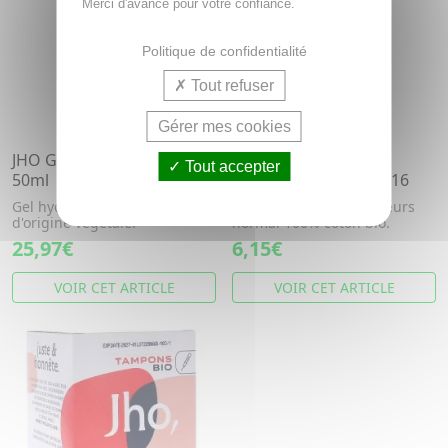
Merci d'avance pour votre confiance.
Politique de confidentialité
Tout refuser
Gérer mes cookies
JHO Gel hydratant intime
JHO Tampons avec
Tout accepter
50ml
applicateur Normal x16
Gel hydratant intime bio 99%
Tampons avec applicateurs
d'origine végétale.
normal 100% coton bio.
25,97€
6,15€
VOIR CET ARTICLE
VOIR CET ARTICLE