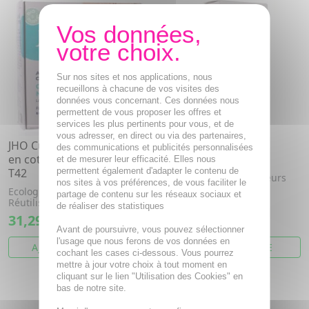
Sur nos sites et nos applications, nous
recueillons à chacune de vos visites des
données vous concernant. Ces données nous
permettent de vous proposer les offres et
services les plus pertinents pour vous, et de
vous adresser, en direct ou via des partenaires,
JHO Culotte Menstruelle
JHO Tampons avec
des communications et publicités personnalisées
en coton bio flux moyen
applicateur Mini x18
et de mesurer leur efficacité. Elles nous
T42
permettent également d'adapter le contenu de
Tampons avec applicateurs
nos sites à vos préférences, de vous faciliter le
mini 100% coton bio.
Ecologique et sain,
partage de contenu sur les réseaux sociaux et
Réutilisable et économique
de réaliser des statistiques
31,29€
6,15€
Avant de poursuivre, vous pouvez sélectionner
l'usage que nous ferons de vos données en
AJOUTER AU PANIER
VOIR CET ARTICLE
cochant les cases ci-dessous. Vous pourrez
mettre à jour votre choix à tout moment en
cliquant sur le lien "Utilisation des Cookies" en
bas de notre site.