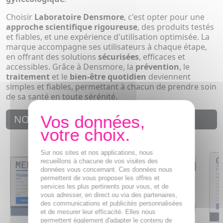
Choisir
Laboratoire Densmore
, c'est opter pour une
approche scientifique rigoureuse
, des produits testés
et fiables, et une expérience d'utilisation optimisée. La
marque accompagne ses utilisateurs à chaque étape,
en offrant des solutions
sécurisées
, efficaces et
accessibles. Grâce à Densmore, la
prévention
, le
traitement
et le
bien-être quotidien
deviennent
simples et fiables, permettant à chacun de prendre soin
de sa santé en toute sérénité.
NOUVEAUTÉS
Sur nos sites et nos applications, nous
recueillons à chacune de vos visites des
données vous concernant. Ces données nous
permettent de vous proposer les offres et
services les plus pertinents pour vous, et de
vous adresser, en direct ou via des partenaires,
des communications et publicités personnalisées
et de mesurer leur efficacité. Elles nous
permettent également d'adapter le contenu de