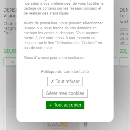
nos sites à vos préférences, de vous faciliter le
partage de contenu sur les réseaux sociaux et
DENSMORE Memoptic +
DENSMORE Memoptic +
DEN
de réaliser des statistiques
Vision x30 gélules
Vision x90 gélules
Fert
Sach
Choline, Ginkgo,
Choline, Ginkgo,
Avant de poursuivre, vous pouvez sélectionner
Magnésium, Vitamine b5,
Magnésium, Vitamine b5,
l'usage que nous ferons de vos données en
Citro
Zinc
Zinc
cochant les cases ci-dessous. Vous pourrez
Vitam
mettre à jour votre choix à tout moment en
Vitam
Vit...
cliquant sur le lien "Utilisation des Cookies" en
bas de notre site.
20,85€
45,79€
23,
Merci d'avance pour votre confiance.
AJOUTER AU PANIER
AJOUTER AU PANIER
A
Politique de confidentialité
Tout refuser
NOS COUPS DE COEUR
Gérer mes cookies
Tout accepter