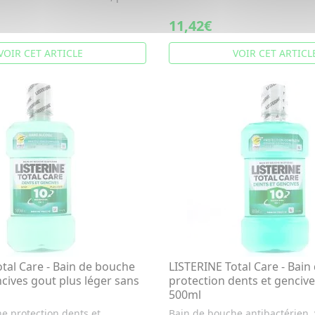
11,42€
VOIR CET ARTICLE
VOIR CET ARTICL
tal Care - Bain de bouche
LISTERINE Total Care - Bai
cives gout plus léger sans
protection dents et gencive
l
500ml
e protection dents et
Bain de bouche antibactérien, 