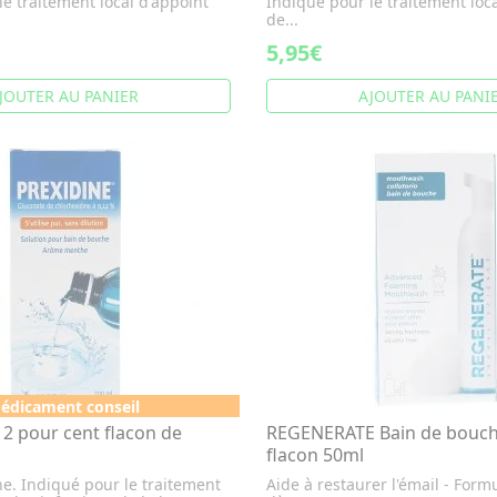
e traitement local d'appoint
Indiqué pour le traitement loc
de...
5,95€
JOUTER AU PANIER
AJOUTER AU PANI
édicament conseil
12 pour cent flacon de
REGENERATE Bain de bouch
flacon 50ml
e. Indiqué pour le traitement
Aide à restaurer l'émail - For