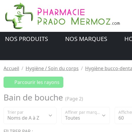
NOS PRODUITS
NOS MARQUES
HO
Accueil
Hygiène / Soin du corps
Hygiène bucco-denta
Parcourir les rayons
Bain de bouche
(Page 2)
Trier par
Affiner par marque
Affiche
FILTRER PAR :