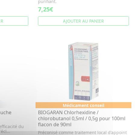
purifiant.
7,25€
ER
AJOUTER AU PANIER
Médicament conseil
ouche
BIOGARAN Chlorhexidine /
chlorobutanol 0,5ml / 0,5g pour 100ml
flacon de 90ml
efficacité du
écl...
Préconisé comme traitement local d'appoint