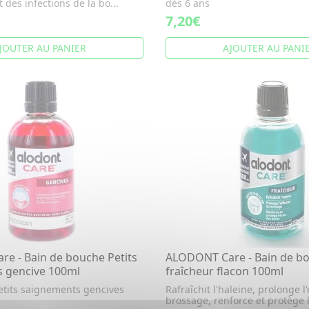
t des infections de la bo...
dès 6 ans
7,20€
JOUTER AU PANIER
AJOUTER AU PANI
e - Bain de bouche Petits
ALODONT Care - Bain de b
 gencive 100ml
fraîcheur flacon 100ml
petits saignements gencives
Rafraîchit l'haleine, prolonge l'
brossage, renforce et protège l'