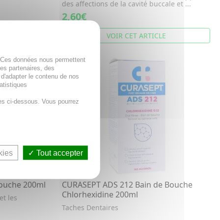
des affections de la cavité buccale et ...
2,60€
E
VOIR CET ARTICLE
. Ces données nous permettent
des partenaires, des
 d'adapter le contenu de nos
atistiques
es ci-dessous. Vous pourrez
kies
Tout accepter
ouche 200ml
CURASEPT ADS 212 Bain de Bouche
Chlorhexidine 200ml
et les
Taches Dentaires