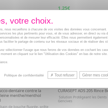
1,25€
VOIR CET ARTICLE
VOIR CET ARTICL
ions, nous recueillons à chacune de vos visites des données vous concernant
services les plus pertinents pour vous, et de vous adresser, en direct ou via 
ersonnalisées et de mesurer leur efficacité. Elles nous permettent également
s faciliter le partage de contenu sur les réseaux sociaux et de réaliser des st
vez sélectionner l'usage que nous ferons de vos données en cochant les cas
t moment en cliquant sur le lien "Utilisation des Cookies" en bas de notre site.
iance.
Tout refuser
Gérer mes coo
Politique de confidentialité
cco-dentaire contre la
CURASEPT ADS 205 Rince B
leine menthe/menthol
Solution Protégeant les Dents 
l
Gencives
 bain de bouche fluorée, prête