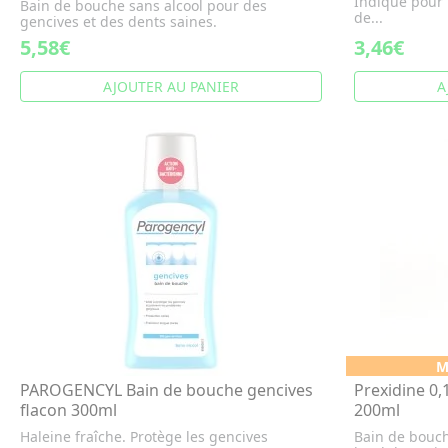
Indiqué pour l
Bain de bouche sans alcool pour des
de...
gencives et des dents saines.
5,58€
3,46€
AJOUTER AU PANIER
A
M
PAROGENCYL Bain de bouche gencives
Prexidine 0,
flacon 300ml
200ml
Haleine fraîche. Protège les gencives
Bain de bouch