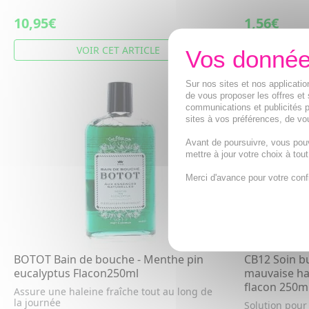
10,95€
1,56€
VOIR CET ARTICLE
Sur nos sites et nos applicat
de vous proposer les offres et 
communications et publicités p
sites à vos préférences, de vou
Avant de poursuivre, vous pou
mettre à jour votre choix à tou
Merci d'avance pour votre conf
BOTOT Bain de bouche - Menthe pin
CB12 Soin bu
eucalyptus Flacon250ml
mauvaise ha
flacon 250m
Assure une haleine fraîche tout au long de
la journée
Solution pour