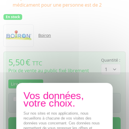
médicament pour une personne est de 2
En stock
Boiron
5,50
€
Quantité :
TTC
Prix de vente au public fixé librement
Lire la notice
Je confirme avoir lu la notice de ce
médicament
Sur nos sites et nos applications, nous
recueillons à chacune de vos visites des
AJOUTER AU PANIER
données vous concernant. Ces données nous
permettent de vous proposer les offres et