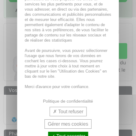
services les plus pertinents pour vous, et de
vous adresser, en direct ou via des partenaires,
Ajouter à mes favoris
des communications et publicités personnalisées
et de mesurer leur efficacité. Elles nous
permettent également d'adapter le contenu de
L'achat d'un médicament sans
nos sites à vos préférences, de vous faciliter le
ordonnance nécessite le conseil
partage de contenu sur les réseaux sociaux et
d'un
pharmacien
de réaliser des statistiques
Demandez conseil à votre
Avant de poursuivre, vous pouvez sélectionner
pharmacien
l'usage que nous ferons de vos données en
cochant les cases ci-dessous. Vous pourrez
Notre équipe est à votre écoute du
mettre à jour votre choix à tout moment en
lundi au vendredi de
8h à 20h
et le
cliquant sur le lien "Utilisation des Cookies" en
samedi de
8h à 19h30
.
bas de notre site.
Merci d'avance pour votre confiance.
Vos avantages
Médicaments d'origine
CERTIFIÉE
Politique de confidentialité
1500
médicaments
Tout refuser
Acheminement Chronopost
en 24h*
Gérer mes cookies
Pharmacovigilance