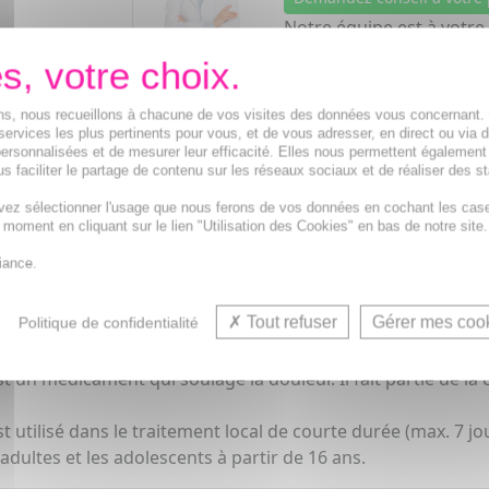
Notre équipe est à votre
de
8h à 19h30
.
Vos avantages
ions, nous recueillons à chacune de vos visites des données vous concernant
services les plus pertinents pour vous, et de vous adresser, en direct ou via 
Médicaments d'origine
CERTIFIÉE
ersonnalisées et de mesurer leur efficacité. Elles nous permettent également
s faciliter le partage de contenu sur les réseaux sociaux et de réaliser des st
1500
médicaments
Acheminement Chronopost
en 24
vez sélectionner l'usage que nous ferons de vos données en cochant les cas
t moment en cliquant sur le lien "Utilisation des Cookies" en bas de notre site.
iance.
Tout refuser
Gérer mes coo
Politique de confidentialité
on-stéroïdiens à usage topique - Code ATC : M02AA15
médicament qui soulage la douleur. Il fait partie de la cl
lisé dans le traitement local de courte durée (max. 7 jou
dultes et les adolescents à partir de 16 ans.