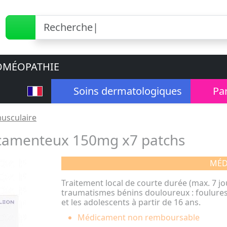
MÉOPATHIE
Soins dermatologiques
Pa
usculaire
camenteux 150mg x7 patchs
MÉD
Traitement local de courte durée (max. 7 jo
traumatismes bénins douloureux : foulures
et les adolescents à partir de 16 ans.
Médicament non remboursable