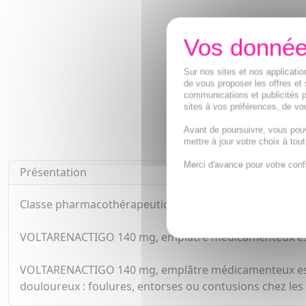
Sur nos sites et nos applicat
de vous proposer les offres et 
communications et publicités p
sites à vos préférences, de vou
Avant de poursuivre, vous pou
mettre à jour votre choix à tou
Merci d'avance pour votre conf
Présentation
Classe pharmacothérapeutique : Anti-inflammatoires n
VOLTARENACTIGO 140 mg, emplâtre médicamenteux est un 
VOLTARENACTIGO 140 mg, emplâtre médicamenteux est uti
douloureux : foulures, entorses ou contusions chez les a