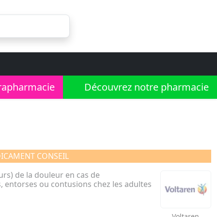
rapharmacie
Découvrez notre pharmacie
ICAMENT CONSEIL
urs) de la douleur en cas de
, entorses ou contusions chez les adultes
Voltaren