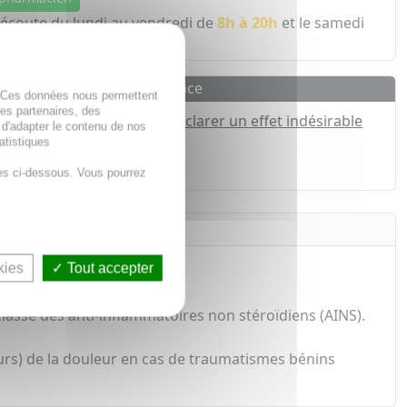
 écoute du lundi au vendredi de
8h à 20h
et le samedi
Pharmacovigilance
. Ces données nous permettent
des partenaires, des
Déclarer un effet indésirable
 d'adapter le contenu de nos
atistiques
h*
es ci-dessous. Vous pourrez
kies
Tout accepter
asse des anti-inflammatoires non stéroïdiens (AINS).
rs) de la douleur en cas de traumatismes bénins