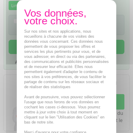
Lire la notice
Je confirme avoir lu la notice de ce
médicament
Sur nos sites et nos applications, nous
recueillons à chacune de vos visites des
données vous concernant. Ces données nous
AJOUTER AU PANIER
permettent de vous proposer les offres et
services les plus pertinents pour vous, et de
vous adresser, en direct ou via des partenaires,
Ajouter à mes favoris
des communications et publicités personnalisées
et de mesurer leur efficacité. Elles nous
permettent également d'adapter le contenu de
L'achat d'un médicament sans
nos sites à vos préférences, de vous faciliter le
partage de contenu sur les réseaux sociaux et
ordonnance nécessite le conseil
de réaliser des statistiques
d'un
pharmacien
Avant de poursuivre, vous pouvez sélectionner
Demandez conseil à votre
l'usage que nous ferons de vos données en
pharmacien
cochant les cases ci-dessous. Vous pourrez
mettre à jour votre choix à tout moment en
Notre équipe est à votre écoute du
cliquant sur le lien "Utilisation des Cookies" en
lundi au vendredi de
8h à 20h
et le
bas de notre site.
samedi de
8h à 19h30
.
Merci d'avance pour votre confiance.