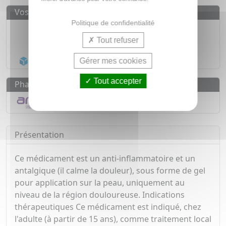
Vos avantages
Politique de confidentialité
Médicaments d'origine
CERTIFIÉE
Tout refuser
1500
médicaments
Acheminement Chronopost
en 24h*
Gérer mes cookies
Tout accepter
Pharmacovigilance
Déclarer un effet indésirable
Présentation
Ce médicament est un anti-inflammatoire et un
antalgique (il calme la douleur), sous forme de gel
pour application sur la peau, uniquement au
niveau de la région douloureuse. Indications
thérapeutiques Ce médicament est indiqué, chez
l'adulte (à partir de 15 ans), comme traitement local