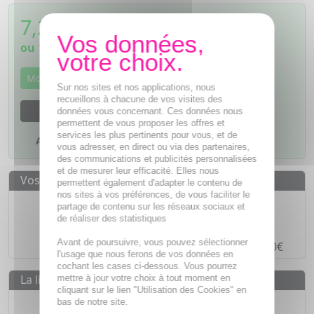
7,29
€
TTC
ou
1,82€
si 4 fois sans frais
Momentanément indisponible
Sur nos sites et nos applications, nous
recueillons à chacune de vos visites des
M'avertir dès que le produit sera disponible
données vous concernant. Ces données nous
permettent de vous proposer les offres et
services les plus pertinents pour vous, et de
Ajouter à mes favoris
vous adresser, en direct ou via des partenaires,
des communications et publicités personnalisées
et de mesurer leur efficacité. Elles nous
Vos avantages
permettent également d'adapter le contenu de
nos sites à vos préférences, de vous faciliter le
Des prix
IMBATTABLES
partage de contenu sur les réseaux sociaux et
de réaliser des statistiques
Paiement en ligne
SÉCURISÉ
Avant de poursuivre, vous pouvez sélectionner
Paiement en
4 fois sans frais
à partir de 30€
l'usage que nous ferons de vos données en
cochant les cases ci-dessous. Vous pourrez
La livraison
mettre à jour votre choix à tout moment en
cliquant sur le lien "Utilisation des Cookies" en
Livraison gratuite dès
55€
bas de notre site.