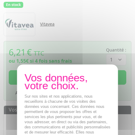
En stock
Vitavea
6,21
€
Quantité :
TTC
ou
1,55€
si 4 fois sans frais
AJOUTER AU PANIER
Ajouter à mes favoris
Sur nos sites et nos applications, nous
recueillons à chacune de vos visites des
données vous concernant. Ces données nous
Vos avantages
permettent de vous proposer les offres et
services les plus pertinents pour vous, et de
Des prix
IMBATTABLES
vous adresser, en direct ou via des partenaires,
des communications et publicités personnalisées
Paiement en ligne
SÉCURISÉ
et de mesurer leur efficacité. Elles nous