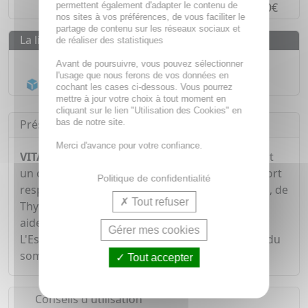
permettent également d'adapter le contenu de
Paiement en
4 fois sans frais
à partir de 30€
nos sites à vos préférences, de vous faciliter le
partage de contenu sur les réseaux sociaux et
La livraison
de réaliser des statistiques
Livraison gratuite dès
55€
Avant de poursuivre, vous pouvez sélectionner
l'usage que nous ferons de vos données en
Acheminement Chronopost
en 24h*
cochant les cases ci-dessous. Vous pourrez
mettre à jour votre choix à tout moment en
cliquant sur le lien "Utilisation des Cookies" en
bas de notre site.
Présentation
Merci d'avance pour votre confiance.
VITAVEA VitaRub Coups de froid x12 gélules
est
un complément alimentaire qui favorise le confort
Politique de confidentialité
respiratoire grâce à la présence d'Andrographis, de
Tout refuser
Thym et de Gingembre. Le Sureau et le Romarin
aident à renforcer le système immunitaire.
Gérer mes cookies
L'Eschscholtzia contribue à améliorer la qualité du
sommeil.
Tout accepter
Conseils d'utilisation