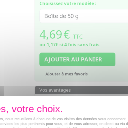
Choisissez votre modèle :
4,69
€
TTC
ou
1,17€
si 4 fois sans frais
AJOUTER AU PANIER
Ajouter à mes favoris
Vos avantages
Des prix
IMBATTABLES
Paiement en ligne
SÉCURISÉ
Paiement en
4 fois sans frais
à part
ions, nous recueillons à chacune de vos visites des données vous concernant
de 30€
services les plus pertinents pour vous, et de vous adresser, en direct ou via 