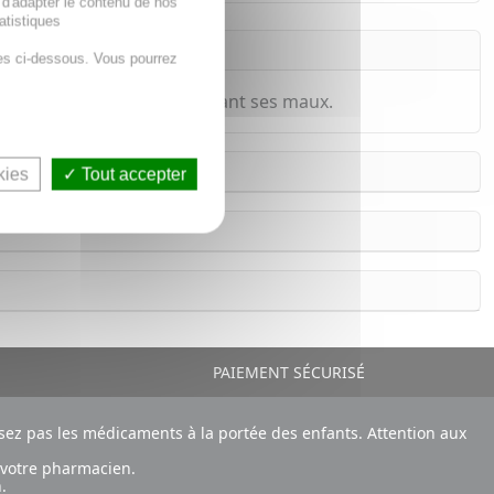
 d'adapter le contenu de nos
atistiques
es ci-dessous. Vous pourrez
ssant la gorge, et en apaisant ses maux.
kies
Tout accepter
PAIEMENT SÉCURISÉ
ez pas les médicaments à la portée des enfants. Attention aux
 votre pharmacien.
.