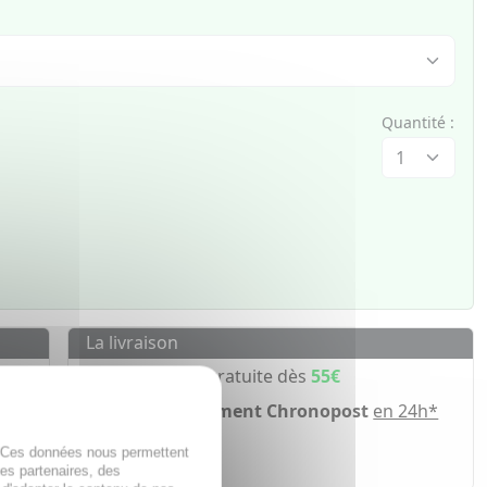
Quantité :
La livraison
Livraison gratuite dès
55€
Acheminement Chronopost
en 24h*
ir
. Ces données nous permettent
des partenaires, des