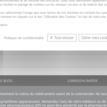
ersonnalisées et de mesurer leur efficacité. Elles nous permettent également
s faciliter le partage de contenu sur les réseaux sociaux et de réaliser des st
vez sélectionner l'usage que nous ferons de vos données en cochant les cas
t moment en cliquant sur le lien "Utilisation des Cookies" en bas de notre site.
e menthol, les gommes sans sucres Valda agissent en adouci
iance.
Tout refuser
Gérer mes coo
Politique de confidentialité
E BLOG
LIVRAISON RAPIDE
ntivement la notice du médicament avant de le commander. Ne laiss
ux symptômes apparaissent, demandez l'avis de votre médecin ou de
ossier pharmaceutique (DP) ne peut être alimenté par le pharmacien