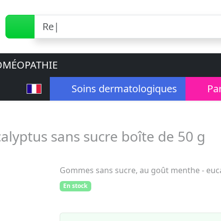
MÉOPATHIE
Soins dermatologiques
Pa
yptus sans sucre boîte de 50 g
Gommes sans sucre, au goût menthe - euca
En stock