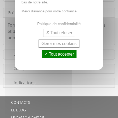
bas de notre site.
Merci d'avance pour votre confiance.
Présentation
Politique de confidentialité
Formulées à base d'huile essentielle d'Eucalyptus
et de menthol, les gommes Valda agissent en
Tout refuser
adoucissant la gorge, et en apaisant ses maux.
Gérer mes cookies
Conseils d'utilisation
Tout accepter
Composition
Indications
CONTACTS
LE BLOG
LIVRAISON RAPIDE