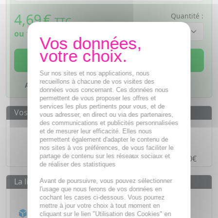
4,69
€
Quantité :
TTC
ou
1,17€
si 4 fois sans frais
AJOUTER AU PANIER
Sur nos sites et nos applications, nous
recueillons à chacune de vos visites des
Ajouter à mes favoris
données vous concernant. Ces données nous
permettent de vous proposer les offres et
services les plus pertinents pour vous, et de
Vos avantages
vous adresser, en direct ou via des partenaires,
des communications et publicités personnalisées
Des prix
IMBATTABLES
et de mesurer leur efficacité. Elles nous
permettent également d'adapter le contenu de
Paiement en ligne
SÉCURISÉ
nos sites à vos préférences, de vous faciliter le
partage de contenu sur les réseaux sociaux et
Paiement en
4 fois sans frais
à partir de 30€
de réaliser des statistiques
La livraison
Avant de poursuivre, vous pouvez sélectionner
l'usage que nous ferons de vos données en
Livraison gratuite dès
55€
cochant les cases ci-dessous. Vous pourrez
mettre à jour votre choix à tout moment en
Acheminement Chronopost
en 24h*
cliquant sur le lien "Utilisation des Cookies" en