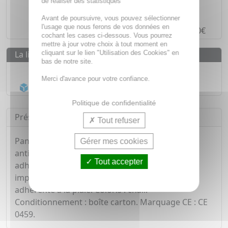
de réaliser des statistiques
Paiement en ligne
SÉCURISÉ
Avant de poursuivre, vous pouvez sélectionner
l'usage que nous ferons de vos données en
Paiement en
4 fois sans frais
à partir de 30€
cochant les cases ci-dessous. Vous pourrez
mettre à jour votre choix à tout moment en
cliquant sur le lien "Utilisation des Cookies" en
La livraison
bas de notre site.
Livraison gratuite dès
55€
Merci d'avance pour votre confiance.
Acheminement Chronopost
en 24h*
Politique de confidentialité
Présentation
Tout refuser
Pansement bande à découper
Gérer mes cookies
antiseptique. Extensible tous sens, aéré, masse
Tout accepter
adhésive hypoallergénique, compresse centrale
imprégnée de chlorure de benzalkonium, non
adhérente à la plaie. Coloris : chair.
Conditionnement : boîte carton. Marquage CE : CE
0459.