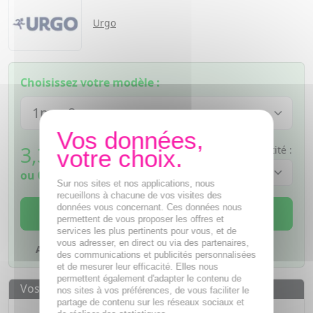
Urgo
Choisissez votre modèle :
3,39
€
Quantité :
TTC
ou
0,85€
si 4 fois sans frais
Sur nos sites et nos applications, nous
recueillons à chacune de vos visites des
données vous concernant. Ces données nous
AJOUTER AU PANIER
permettent de vous proposer les offres et
services les plus pertinents pour vous, et de
vous adresser, en direct ou via des partenaires,
Ajouter à mes favoris
des communications et publicités personnalisées
et de mesurer leur efficacité. Elles nous
permettent également d'adapter le contenu de
Vos avantages
nos sites à vos préférences, de vous faciliter le
partage de contenu sur les réseaux sociaux et
Des prix
IMBATTABLES