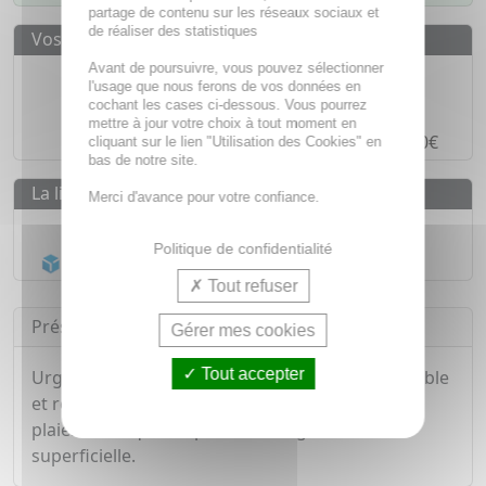
partage de contenu sur les réseaux sociaux et
de réaliser des statistiques
Vos avantages
Avant de poursuivre, vous pouvez sélectionner
Des prix
IMBATTABLES
l'usage que nous ferons de vos données en
Paiement en ligne
SÉCURISÉ
cochant les cases ci-dessous. Vous pourrez
mettre à jour votre choix à tout moment en
Paiement en
4 fois sans frais
à partir de 30€
cliquant sur le lien "Utilisation des Cookies" en
bas de notre site.
La livraison
Merci d'avance pour votre confiance.
Livraison gratuite dès
55€
Politique de confidentialité
Acheminement Chronopost
en 24h*
Tout refuser
Présentation
Gérer mes cookies
Tout accepter
Urgostérile est un pansement non tissé, extensible
et recommandé pour une protection raide des
plaies telles que les plaies chirurgicales ou
superficielle.