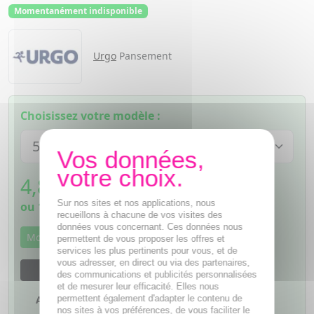
Momentanément indisponible
Urgo
Pansement
Choisissez votre modèle :
4,84
€
TTC
Sur nos sites et nos applications, nous
ou
1,21€
si 4 fois sans frais
recueillons à chacune de vos visites des
données vous concernant. Ces données nous
Momentanément indisponible
permettent de vous proposer les offres et
services les plus pertinents pour vous, et de
vous adresser, en direct ou via des partenaires,
M'avertir dès que le produit sera disponible
des communications et publicités personnalisées
et de mesurer leur efficacité. Elles nous
permettent également d'adapter le contenu de
Ajouter à mes favoris
nos sites à vos préférences, de vous faciliter le