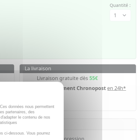
Quantité :
La livraison
Livraison gratuite dès
55€
Acheminement Chronopost
en 24h*
ir
. Ces données nous permettent
des partenaires, des
 d'adapter le contenu de nos
atistiques
es ci-dessous. Vous pourrez
aies superficielles par compression.