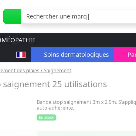
MÉOPATHIE
Soins dermatologiques
Pa
tement des plaies / Saignement
saignement 25 utilisations
Bande stop saignement 3m x 2.5m. S'appliq
auto-adhérente.
En stock