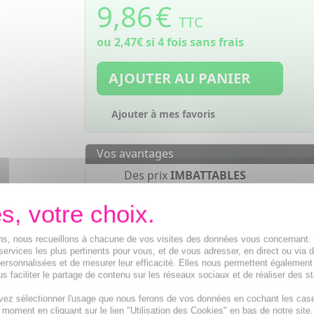
9,86
€
TTC
ou
2,47€
si 4 fois sans frais
AJOUTER AU PANIER
Ajouter à mes favoris
Vos avantages
Des prix
IMBATTABLES
Paiement en ligne
SÉCURISÉ
Paiement en
4 fois sans frais
à part
de 30€
ions, nous recueillons à chacune de vos visites des données vous concernant
services les plus pertinents pour vous, et de vous adresser, en direct ou via 
ersonnalisées et de mesurer leur efficacité. Elles nous permettent également
s faciliter le partage de contenu sur les réseaux sociaux et de réaliser des st
vez sélectionner l'usage que nous ferons de vos données en cochant les cas
é à stopper les saignements des petites coupures et des pl
t moment en cliquant sur le lien "Utilisation des Cookies" en bas de notre site.