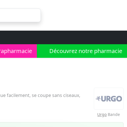
rapharmacie
Découvrez notre pharmacie
ue facilement, se coupe sans ciseaux,
Urgo
Bande