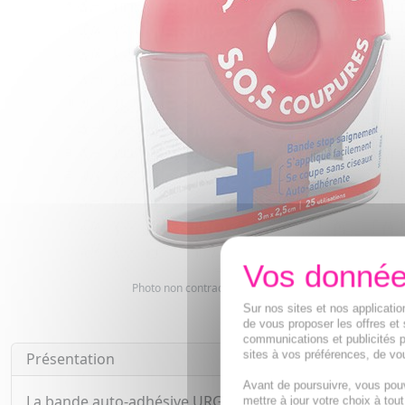
Photo non contractuelle. Copyright digimarquage
Sur nos sites et nos applicat
de vous proposer les offres et 
communications et publicités p
sites à vos préférences, de vou
Présentation
Avant de poursuivre, vous pou
La bande auto-adhésive URGO S.O.S coupures est destin
mettre à jour votre choix à tou