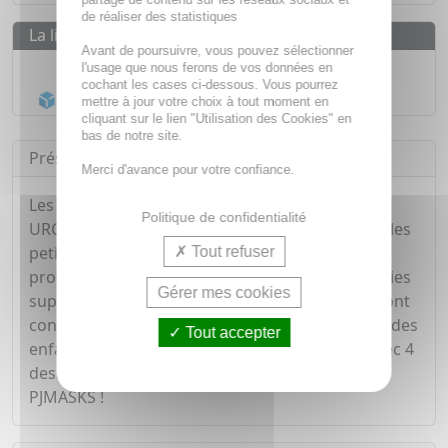
de réaliser des statistiques
La livraison
Avant de poursuivre, vous pouvez sélectionner
Livraison gratuite dès
55€
l'usage que nous ferons de vos données en
cochant les cases ci-dessous. Vous pourrez
Acheminement Chronopost
en 24h*
mettre à jour votre choix à tout moment en
cliquant sur le lien "Utilisation des Cookies" en
bas de notre site.
Présentation
Merci d'avance pour votre confiance.
Les Pansements Les Micarulous de la marque
Politique de confidentialité
URGO sont des pansements destinés à soigner les
petits bobos des enfants. Ils sont parfaits pour
Tout refuser
protéger en toutes circonstances les petites plaies
Gérer mes cookies
superficielles comme les petites coupures. Ils sont
confortables et très doux pour la peau sensible des
Tout accepter
enfants. Ce produit propose 14 pansements avec 4
designs différents et très amusants des héros
PJMASKS !