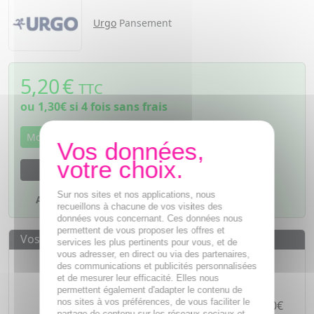
Urgo
Pansement
5,20
€
TTC
ou
1,30€
si 4 fois sans frais
Momentanément indisponible
M'avertir dès que le produit sera disponible
Sur nos sites et nos applications, nous
Ajouter à mes favoris
recueillons à chacune de vos visites des
données vous concernant. Ces données nous
permettent de vous proposer les offres et
Vos avantages
services les plus pertinents pour vous, et de
vous adresser, en direct ou via des partenaires,
Des prix
IMBATTABLES
des communications et publicités personnalisées
et de mesurer leur efficacité. Elles nous
Paiement en ligne
SÉCURISÉ
permettent également d'adapter le contenu de
nos sites à vos préférences, de vous faciliter le
Paiement en
4 fois sans frais
à partir de 30€
partage de contenu sur les réseaux sociaux et