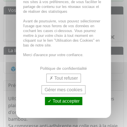
nos sites à vos préférences, de vous faciliter le
partage de contenu sur les réseaux sociaux et
Vos avantages
de réaliser des statistiques
Des prix
IMBATTABLES
Avant de poursuivre, vous pouvez sélectionner
l'usage que nous ferons de vos données en
Paiement en ligne
SÉCURISÉ
cochant les cases ci-dessous. Vous pourrez
mettre à jour votre choix à tout moment en
Paiement en
4 fois sans frais
à partir de 30€
cliquant sur le lien "Utilisation des Cookies" en
bas de notre site.
La livraison
Merci d'avance pour votre confiance.
Livraison gratuite dès
55€
Acheminement Chronopost
en 24h*
Politique de confidentialité
Tout refuser
Présentation
Gérer mes cookies
URGO Bambou pansements et bande protège les
Tout accepter
plaies superficielles avec son support 100%
d'origine végétale à base de fibres naturelles de
bambou.
Sa compresse anti-adhérente ne colle pas à la plaie.