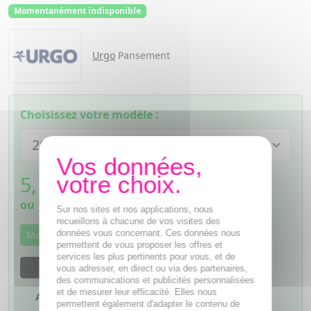
Momentanément indisponible
Urgo
Pansement
Choisissez votre modèle :
5,11
€
TTC
ou
1,28€
si 4 fois sans frais
Sur nos sites et nos applications, nous
recueillons à chacune de vos visites des
données vous concernant. Ces données nous
Momentanément indisponible
permettent de vous proposer les offres et
services les plus pertinents pour vous, et de
M'avertir dès que le produit sera disponible
vous adresser, en direct ou via des partenaires,
des communications et publicités personnalisées
et de mesurer leur efficacité. Elles nous
Ajouter à mes favoris
permettent également d'adapter le contenu de