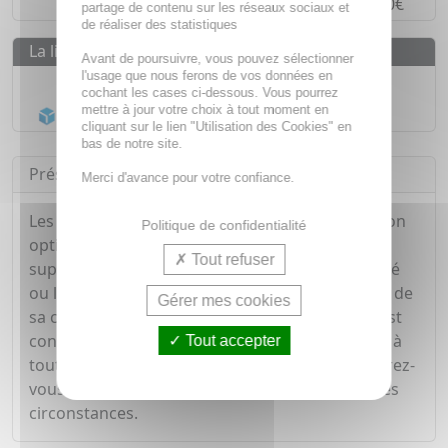
Paiement en
4 fois sans frais
à partir de 30€
partage de contenu sur les réseaux sociaux et
de réaliser des statistiques
La livraison
Avant de poursuivre, vous pouvez sélectionner
l'usage que nous ferons de vos données en
Livraison gratuite dès
55€
cochant les cases ci-dessous. Vous pourrez
mettre à jour votre choix à tout moment en
Acheminement Chronopost
en 24h*
cliquant sur le lien "Utilisation des Cookies" en
bas de notre site.
Présentation
Merci d'avance pour votre confiance.
Les bandes URGO Extrême offrent une protection
Politique de confidentialité
optimale pour vos écorchures et plaies
Tout refuser
superficielles, peu importe votre niveau d'activité
ou les mouvements que vous effectuez. Au-delà de
Gérer mes cookies
sa capacité à adhérer fermement, le matériau est
conçu pour résister aux déchirures et faire face à
Tout accepter
toutes les situations. Avec URGO Extrême, assurez-
vous une protection fiable, quelles que soient les
circonstances.