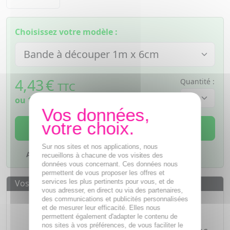
Choisissez votre modèle :
4,43
€
Quantité :
TTC
ou
1,11€
si 4 fois sans frais
AJOUTER AU PANIER
Sur nos sites et nos applications, nous
Ajouter à mes favoris
recueillons à chacune de vos visites des
données vous concernant. Ces données nous
permettent de vous proposer les offres et
services les plus pertinents pour vous, et de
Vos avantages
vous adresser, en direct ou via des partenaires,
Des prix
IMBATTABLES
des communications et publicités personnalisées
et de mesurer leur efficacité. Elles nous
Paiement en ligne
SÉCURISÉ
permettent également d'adapter le contenu de
nos sites à vos préférences, de vous faciliter le