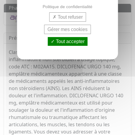
Politique de confidentialité
Pharmacovigilance
Tout refuser
Déclarer un effet indésirable
Gérer mes cookies
Présentation
Tout accepter
Classe pharmacothérapeutique : Anti-
inflammatoire non stéroïdien à usage topique,
code ATC : M02AA15. DICLOFENAC URGO 140 mg,
emplâtre médicamenteux appartient à une classe
de médicaments appelés les anti-inflammatoires
non stéroïdiens (AINS). Les AINS réduisent la
douleur et l'inflammation. DICLOFENAC URGO 140
mg, emplâtre médicamenteux est utilisé pour
soulager la douleur et l'inflammation d'origine
rhumatismale ou traumatique affectant les
articulations, les muscles, les tendons ou les
ligaments. Vous devez vous adresser à votre