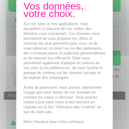
AJOUTER AU PANIER
Ajouter à mes favoris
Sur nos sites et nos applications, nous
recueillons à chacune de vos visites des
données vous concernant. Ces données nous
L'achat d'un médicament sans
permettent de vous proposer les offres et
ordonnance nécessite le conseil
services les plus pertinents pour vous, et de
d'un
pharmacien
vous adresser, en direct ou via des partenaires,
des communications et publicités personnalisées
Demandez conseil à votre
et de mesurer leur efficacité. Elles nous
pharmacien
permettent également d'adapter le contenu de
nos sites à vos préférences, de vous faciliter le
Notre équipe est à votre écoute du
partage de contenu sur les réseaux sociaux et
lundi au vendredi de
8h à 20h
et le
de réaliser des statistiques
samedi de
8h à 19h30
.
Avant de poursuivre, vous pouvez sélectionner
l'usage que nous ferons de vos données en
Vos avantages
cochant les cases ci-dessous. Vous pourrez
mettre à jour votre choix à tout moment en
Médicaments d'origine
CERTIFIÉE
cliquant sur le lien "Utilisation des Cookies" en
bas de notre site.
1500
médicaments
Merci d'avance pour votre confiance.
Acheminement Chronopost
en 24h*