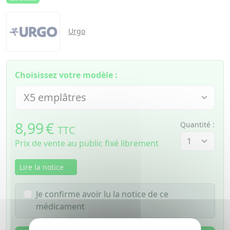
Urgo
Choisissez votre modèle :
8,99
€
Quantité :
TTC
Prix de vente au public fixé librement
Lire la notice
Je confirme avoir lu la notice de ce
médicament