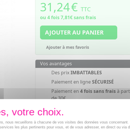
31,24
€
TTC
ou 4 fois
7,81€
sans frais
AJOUTER AU PANIER
Ajouter à mes favoris
Vos avantages
Des prix
IMBATTABLES
Paiement en ligne
SÉCURISÉ
Paiement en
4 fois sans frais
à part
de 30€
ions, nous recueillons à chacune de vos visites des données vous concernant
services les plus pertinents pour vous, et de vous adresser, en direct ou via 