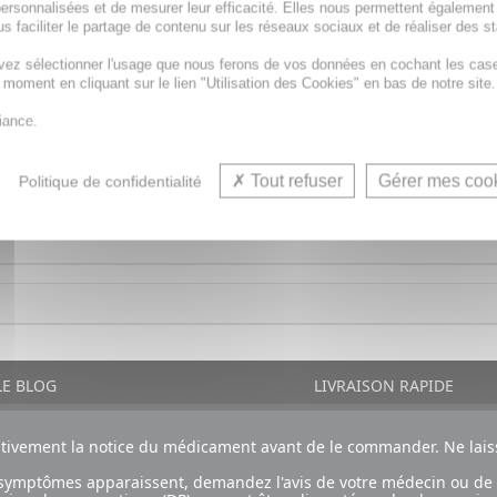
ersonnalisées et de mesurer leur efficacité. Elles nous permettent également
s faciliter le partage de contenu sur les réseaux sociaux et de réaliser des st
vez sélectionner l'usage que nous ferons de vos données en cochant les cas
 permettant la mesure de la température corporelle ou d'
t moment en cliquant sur le lien "Utilisation des Cookies" en bas de notre site.
iance.
Tout refuser
Gérer mes coo
Politique de confidentialité
E BLOG
LIVRAISON RAPIDE
ntivement la notice du médicament avant de le commander. Ne laiss
ux symptômes apparaissent, demandez l'avis de votre médecin ou de