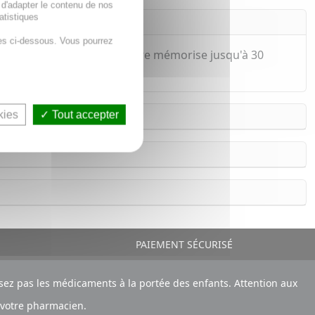
 d'adapter le contenu de nos
atistiques
es ci-dessous. Vous pourrez
une surface. Le thermomètre mémorise jusqu'à 30
kies
Tout accepter
PAIEMENT SÉCURISÉ
ez pas les médicaments à la portée des enfants. Attention aux
 votre pharmacien.