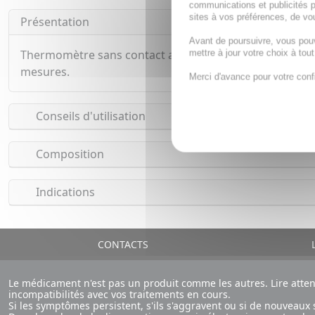
communications et publicités p
sites à vos préférences, de vou
Présentation
Avant de poursuivre, vous pou
Thermomètre sans contact avec technologie infrarouge
mettre à jour votre choix à tou
mesures.
Merci d'avance pour votre conf
Conseils d'utilisation
Composition
Indications
CONTACTS
L
Le médicament n'est pas un produit comme les autres. Lire atte
incompatibilités avec vos traitements en cours.
Si les symptômes persistent, s'ils s'aggravent ou si de nouvea