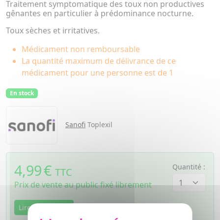
Traitement symptomatique des toux non productives
gênantes en particulier à prédominance nocturne.
Toux sèches et irritatives.
Médicament non remboursable
La quantité maximum de délivrance de ce
médicament pour une personne est de 1
En stock
Sanofi
Toplexil
4,99
€
Quantité :
TTC
Prix de vente au public fixé librement
Lire la notice