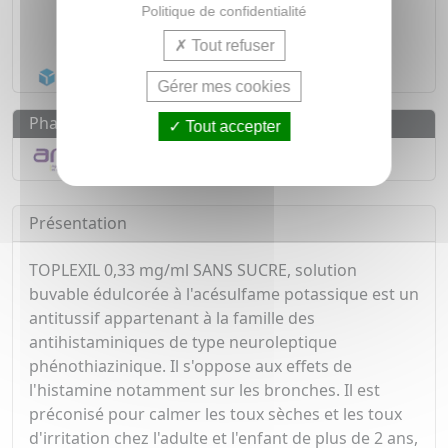
Médicaments d'origine
CERTIFIÉE
Politique de confidentialité
1500
médicaments
Tout refuser
Acheminement Chronopost
en 24h*
Gérer mes cookies
Pharmacovigilance
Tout accepter
Déclarer un effet indésirable
Présentation
TOPLEXIL 0,33 mg/ml SANS SUCRE, solution
buvable édulcorée à l'acésulfame potassique est un
antitussif appartenant à la famille des
antihistaminiques de type neuroleptique
phénothiazinique. Il s'oppose aux effets de
l'histamine notamment sur les bronches. Il est
préconisé pour calmer les toux sèches et les toux
d'irritation chez l'adulte et l'enfant de plus de 2 ans,