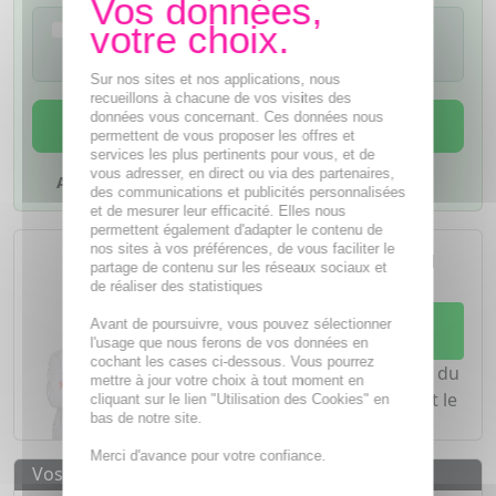
Je confirme avoir lu la notice de ce
médicament
Sur nos sites et nos applications, nous
recueillons à chacune de vos visites des
données vous concernant. Ces données nous
AJOUTER AU PANIER
permettent de vous proposer les offres et
services les plus pertinents pour vous, et de
vous adresser, en direct ou via des partenaires,
Ajouter à mes favoris
des communications et publicités personnalisées
et de mesurer leur efficacité. Elles nous
permettent également d'adapter le contenu de
L'achat d'un médicament sans
nos sites à vos préférences, de vous faciliter le
ordonnance nécessite le conseil
partage de contenu sur les réseaux sociaux et
d'un
pharmacien
de réaliser des statistiques
Demandez conseil à votre
Avant de poursuivre, vous pouvez sélectionner
pharmacien
l'usage que nous ferons de vos données en
cochant les cases ci-dessous. Vous pourrez
Notre équipe est à votre écoute du
mettre à jour votre choix à tout moment en
lundi au vendredi de
8h à 20h
et le
cliquant sur le lien "Utilisation des Cookies" en
bas de notre site.
samedi de
8h à 19h30
.
Merci d'avance pour votre confiance.
Vos avantages