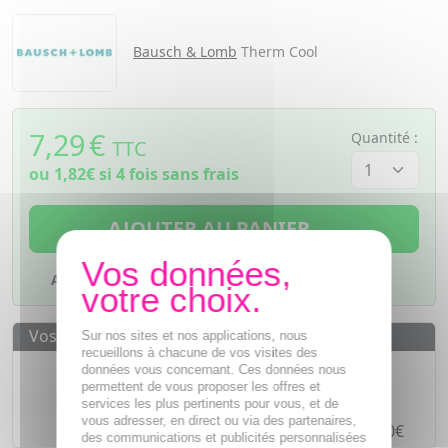
Bausch & Lomb
Therm Cool
7,29
€
Quantité :
TTC
ou
1,82€
si 4 fois sans frais
AJOUTER AU PANIER
Ajouter à mes favoris
Vos avantages
Sur nos sites et nos applications, nous
recueillons à chacune de vos visites des
Des prix
IMBATTABLES
données vous concernant. Ces données nous
permettent de vous proposer les offres et
Paiement en ligne
SÉCURISÉ
services les plus pertinents pour vous, et de
vous adresser, en direct ou via des partenaires,
Paiement en
4 fois sans frais
à partir de 30€
des communications et publicités personnalisées