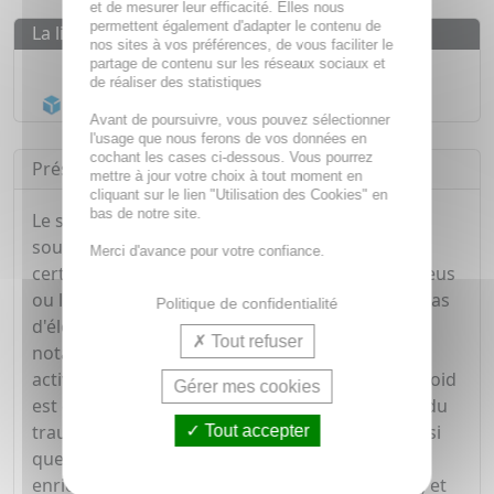
et de mesurer leur efficacité. Elles nous
permettent également d'adapter le contenu de
La livraison
nos sites à vos préférences, de vous faciliter le
partage de contenu sur les réseaux sociaux et
Livraison gratuite dès
55€
de réaliser des statistiques
Acheminement Chronopost
en 24h*
Avant de poursuivre, vous pouvez sélectionner
l'usage que nous ferons de vos données en
cochant les cases ci-dessous. Vous pourrez
Présentation
mettre à jour votre choix à tout moment en
cliquant sur le lien "Utilisation des Cookies" en
bas de notre site.
Le spray froid Therm Cool est indiqué pour
soulager les sensations douloureuses dues à
Merci d'avance pour votre confiance.
certains traumatismes tels que les coups, les bleus
ou les bosses. Il peut également être utilisé en cas
Politique de confidentialité
d'élongation, d'entorse ou de claquage,
Tout refuser
notamment dans le cadre de la pratique d'une
activité sportive. L'objectif de ce spray à l'effet froid
Gérer mes cookies
est d'atténuer rapidement la douleur résultant du
traumatisme et de limiter les inflammations ainsi
Tout accepter
que les œdèmes. La formule de ce spray est
enrichie en extrait de racine d'harpagophytum, et