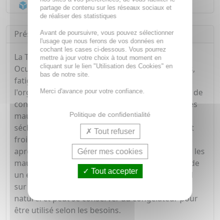
Acheminement Chronopost
en 24h*
partage de contenu sur les réseaux sociaux et
de réaliser des statistiques
Présentation
Avant de poursuivre, vous pouvez sélectionner
l'usage que nous ferons de vos données en
cochant les cases ci-dessous. Vous pourrez
La ThermCool&Hot Poche de Billes Masque
mettre à jour votre choix à tout moment en
cliquant sur le lien "Utilisation des Cookies" en
Oculaire & Tempes aide à soulager les yeux secs,
bas de notre site.
fatigués, gonflés ou irrités, ainsi que les cernes,
l'orgelet, le chalazion, la blépharite, les eczémas de
Merci d'avance pour votre confiance.
contact, la dermatite atopique, les sinusites et les
Politique de confidentialité
maux de tête. Elle s'utilise chaude pour la
sécheresse oculaire, la blépharite ou l'orgelet, et
Tout refuser
froide pour réduire poches et cernes, soulager
après une chirurgie des paupières, les eczémas, les
Gérer mes cookies
maux de tête ou les sinusites. Le masque possède
Tout accepter
un élastique ajustable pour un maintien optimal
sur le visage. Il offre un soulagement rapide et
naturel et peut se conserver au congélateur pour
être utilisé selon les besoins.